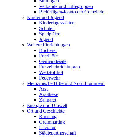
Stiftungen
Verbände und Hilfegruppen
Bedürftigen-Konto der Gemeinde
Kinder und Jugend
Kindertagesstätten
Schulen
Spielplätze
Jugend
Weitere Einrichtungen
Bücherei
Friedhöfe
Gemeindesäle
Freizeiteinrichtungen
Wertstoffhof
Feuerwehr
Medizinische Hilfe und Notrufnummern
Arzt
Apotheke
Zahnarzt
Energie und Umwelt
Ort und Geschichte
Rimsting
Greimharting
Literatur
Städtepartnerschaft