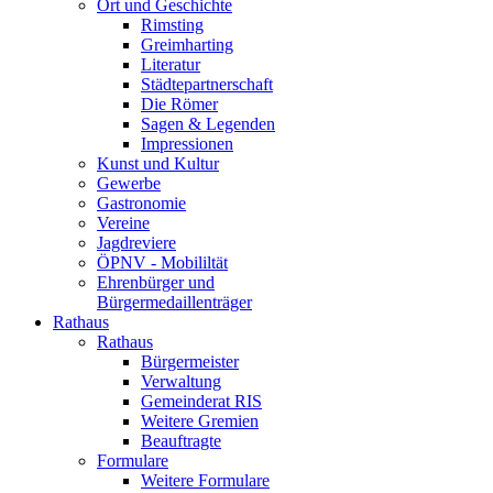
Ort und Geschichte
Rimsting
Greimharting
Literatur
Städtepartnerschaft
Die Römer
Sagen & Legenden
Impressionen
Kunst und Kultur
Gewerbe
Gastronomie
Vereine
Jagdreviere
ÖPNV - Mobililtät
Ehrenbürger und
Bürgermedaillenträger
Rathaus
Rathaus
Bürgermeister
Verwaltung
Gemeinderat RIS
Weitere Gremien
Beauftragte
Formulare
Weitere Formulare