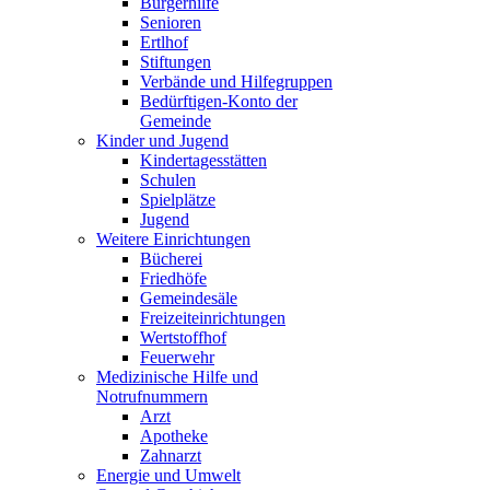
Bürgerhilfe
Senioren
Ertlhof
Stiftungen
Verbände und Hilfegruppen
Bedürftigen-Konto der
Gemeinde
Kinder und Jugend
Kindertagesstätten
Schulen
Spielplätze
Jugend
Weitere Einrichtungen
Bücherei
Friedhöfe
Gemeindesäle
Freizeiteinrichtungen
Wertstoffhof
Feuerwehr
Medizinische Hilfe und
Notrufnummern
Arzt
Apotheke
Zahnarzt
Energie und Umwelt