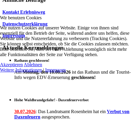
Kontakt Erlebnisweg
Wir benutzen Cookies
Datenschutzerklärung
Wir nutzen Cookies auf unserer Website. Einige von ihnen sind
essenziell für den Betrieb der Seite, während andere uns helfen, diese
Impressum
Website und die Nutzererfahrung zu verbessern (Tracking Cookies).
Sie können selbst entscheiden, ob Sie die Cookies zulassen möchten.
Aktuelle Kurzmeldungen
Bitte beachten Sie, dass bei einer Ablehnung womöglich nicht mehr
alle Funktionalitäten der Seite zur Verfügung stehen.
Rathaus geschlossen!
Akzeptieren
Ablehnen
Weitere Informationen
|
Impressum
Am
Montag, den 10.08.2026
ist das Rathaus und die Tourist-
Info wegen EDV-Erneuerung
geschlossen!
Hohe Waldbrandgefahr! - Daxenfeuerverbot
30.07.2026
: Das Landratsamt Rosenheim hat ein
Verbot
von
Daxenfeuern
ausgesprochen.