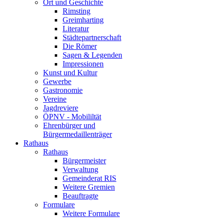
Ort und Geschichte
Rimsting
Greimharting
Literatur
Städtepartnerschaft
Die Römer
Sagen & Legenden
Impressionen
Kunst und Kultur
Gewerbe
Gastronomie
Vereine
Jagdreviere
ÖPNV - Mobililtät
Ehrenbürger und
Bürgermedaillenträger
Rathaus
Rathaus
Bürgermeister
Verwaltung
Gemeinderat RIS
Weitere Gremien
Beauftragte
Formulare
Weitere Formulare