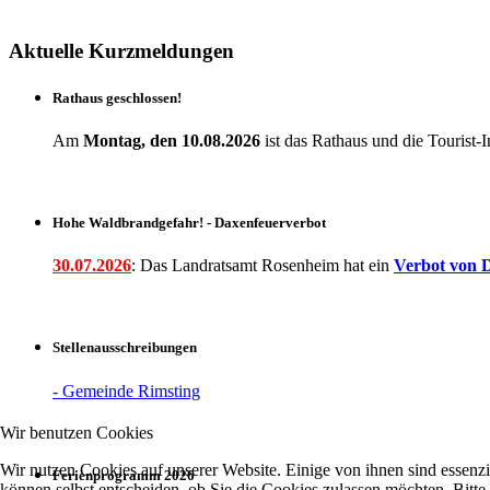
Aktuelle Kurzmeldungen
Rathaus geschlossen!
Am
Montag, den 10.08.2026
ist das Rathaus und die Touris
Hohe Waldbrandgefahr! - Daxenfeuerverbot
30.07.2026
: Das Landratsamt Rosenheim hat ein
Verbot
von D
Stellenausschreibungen
- Gemeinde Rimsting
Wir benutzen Cookies
Wir nutzen Cookies auf unserer Website. Einige von ihnen sind essenzi
Ferienprogramm 2026
können selbst entscheiden, ob Sie die Cookies zulassen möchten. Bitte