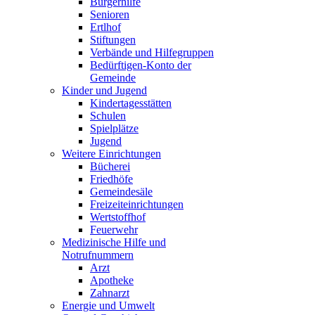
Bürgerhilfe
Senioren
Ertlhof
Stiftungen
Verbände und Hilfegruppen
Bedürftigen-Konto der
Gemeinde
Kinder und Jugend
Kindertagesstätten
Schulen
Spielplätze
Jugend
Weitere Einrichtungen
Bücherei
Friedhöfe
Gemeindesäle
Freizeiteinrichtungen
Wertstoffhof
Feuerwehr
Medizinische Hilfe und
Notrufnummern
Arzt
Apotheke
Zahnarzt
Energie und Umwelt