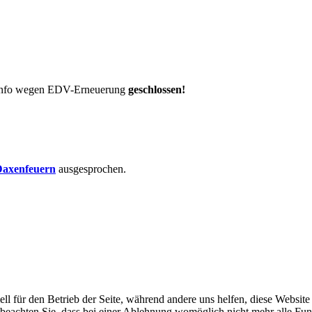
t-Info wegen EDV-Erneuerung
geschlossen!
axenfeuern
ausgesprochen.
ell für den Betrieb der Seite, während andere uns helfen, diese Websit
 beachten Sie, dass bei einer Ablehnung womöglich nicht mehr alle Funk