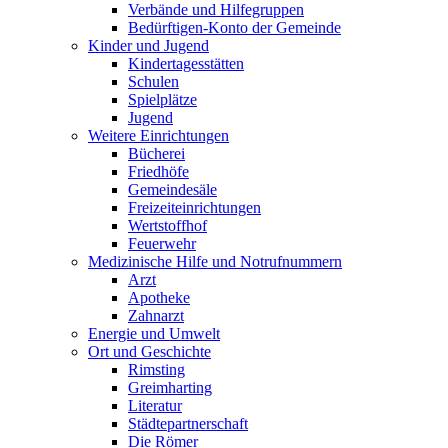
Verbände und Hilfegruppen
Bedürftigen-Konto der Gemeinde
Kinder und Jugend
Kindertagesstätten
Schulen
Spielplätze
Jugend
Weitere Einrichtungen
Bücherei
Friedhöfe
Gemeindesäle
Freizeiteinrichtungen
Wertstoffhof
Feuerwehr
Medizinische Hilfe und Notrufnummern
Arzt
Apotheke
Zahnarzt
Energie und Umwelt
Ort und Geschichte
Rimsting
Greimharting
Literatur
Städtepartnerschaft
Die Römer