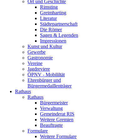
Ort und Geschichte
Rimsting
Greimharting
Literatur
Städtepartnerschaft
Die Römer
Sagen & Legenden
Impressionen
Kunst und Kultur
Gewerbe
Gastronomie
Vereine
Jagdreviere
ÖPNV - Mobililtät
Ehrenbürger und
Bürgermedaillenträger
Rathaus
Rathaus
Bürgermeister
Verwaltung
Gemeinderat RIS
Weitere Gremien
Beauftragte
Formulare
Weitere Formulare