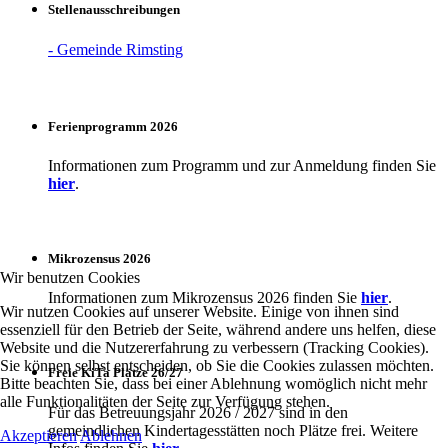
Stellenausschreibungen
- Gemeinde Rimsting
Ferienprogramm 2026
Informationen zum Programm und zur Anmeldung finden Sie
hier
.
Mikrozensus 2026
Wir benutzen Cookies
Informationen zum Mikrozensus 2026 finden Sie
hier
.
Wir nutzen Cookies auf unserer Website. Einige von ihnen sind
essenziell für den Betrieb der Seite, während andere uns helfen, diese
Website und die Nutzererfahrung zu verbessern (Tracking Cookies).
Sie können selbst entscheiden, ob Sie die Cookies zulassen möchten.
Freie KiTa Plätze 26/27
Bitte beachten Sie, dass bei einer Ablehnung womöglich nicht mehr
alle Funktionalitäten der Seite zur Verfügung stehen.
Für das Betreuungsjahr 2026 / 2027 sind in den
gemeindlichen Kindertagesstätten noch Plätze frei. Weitere
Akzeptieren
Ablehnen