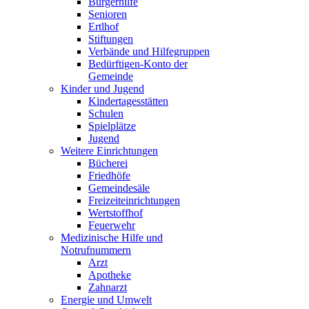
Bürgerhilfe
Senioren
Ertlhof
Stiftungen
Verbände und Hilfegruppen
Bedürftigen-Konto der
Gemeinde
Kinder und Jugend
Kindertagesstätten
Schulen
Spielplätze
Jugend
Weitere Einrichtungen
Bücherei
Friedhöfe
Gemeindesäle
Freizeiteinrichtungen
Wertstoffhof
Feuerwehr
Medizinische Hilfe und
Notrufnummern
Arzt
Apotheke
Zahnarzt
Energie und Umwelt