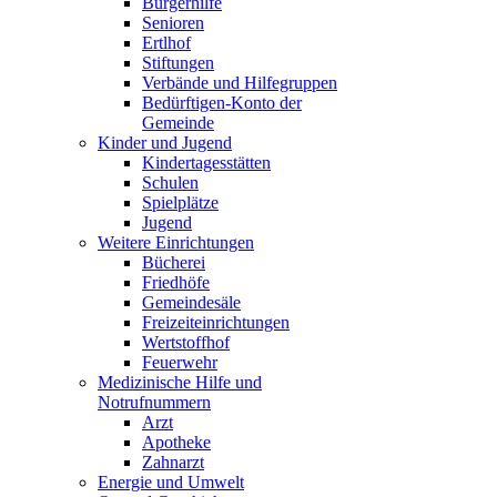
Bürgerhilfe
Senioren
Ertlhof
Stiftungen
Verbände und Hilfegruppen
Bedürftigen-Konto der
Gemeinde
Kinder und Jugend
Kindertagesstätten
Schulen
Spielplätze
Jugend
Weitere Einrichtungen
Bücherei
Friedhöfe
Gemeindesäle
Freizeiteinrichtungen
Wertstoffhof
Feuerwehr
Medizinische Hilfe und
Notrufnummern
Arzt
Apotheke
Zahnarzt
Energie und Umwelt