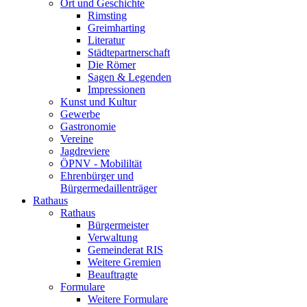
Ort und Geschichte
Rimsting
Greimharting
Literatur
Städtepartnerschaft
Die Römer
Sagen & Legenden
Impressionen
Kunst und Kultur
Gewerbe
Gastronomie
Vereine
Jagdreviere
ÖPNV - Mobililtät
Ehrenbürger und
Bürgermedaillenträger
Rathaus
Rathaus
Bürgermeister
Verwaltung
Gemeinderat RIS
Weitere Gremien
Beauftragte
Formulare
Weitere Formulare