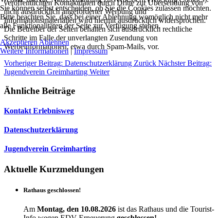
veröffentlichten Kontaktdaten durch Dritte zur Übersendung von
Sie können selbst entscheiden, ob Sie die Cookies zulassen möchten.
nicht ausdrücklich angeforderter Werbung und
Bitte beachten Sie, dass bei einer Ablehnung womöglich nicht mehr
Informationsmaterialien wird hiermit ausdrücklich widersprochen.
alle Funktionalitäten der Seite zur Verfügung stehen.
Die Betreiber der Seiten behalten sich ausdrücklich rechtliche
Schritte im Falle der unverlangten Zusendung von
Akzeptieren
Ablehnen
Werbeinformationen, etwa durch Spam-Mails, vor.
Weitere Informationen
|
Impressum
Vorheriger Beitrag: Datenschutzerklärung
Zurück
Nächster Beitrag:
Jugendverein Greimharting
Weiter
Ähnliche Beiträge
Kontakt Erlebnisweg
Datenschutzerklärung
Jugendverein Greimharting
Aktuelle Kurzmeldungen
Rathaus geschlossen!
Am
Montag, den 10.08.2026
ist das Rathaus und die Tourist-
Info wegen EDV-Erneuerung
geschlossen!