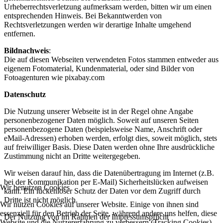
Urheberrechtsverletzung aufmerksam werden, bitten wir um einen
entsprechenden Hinweis. Bei Bekanntwerden von
Rechtsverletzungen werden wir derartige Inhalte umgehend
entfernen.
Bildnachweis
:
Die auf diesen Webseiten verwendeten Fotos stammen entweder aus
eigenem Fotomaterial, Kundenmaterial, oder sind Bilder von
Fotoagenturen wie pixabay.com
Datenschutz
Die Nutzung unserer Webseite ist in der Regel ohne Angabe
personenbezogener Daten möglich. Soweit auf unseren Seiten
personenbezogene Daten (beispielsweise Name, Anschrift oder
eMail-Adressen) erhoben werden, erfolgt dies, soweit möglich, stets
auf freiwilliger Basis. Diese Daten werden ohne Ihre ausdrückliche
Zustimmung nicht an Dritte weitergegeben.
Wir weisen darauf hin, dass die Datenübertragung im Internet (z.B.
bei der Kommunikation per E-Mail) Sicherheitslücken aufweisen
Wir benutzen Cookies
kann. Ein lückenloser Schutz der Daten vor dem Zugriff durch
Dritte ist nicht möglich.
Wir nutzen Cookies auf unserer Website. Einige von ihnen sind
essenziell für den Betrieb der Seite, während andere uns helfen, diese
Der Nutzung von im Rahmen der Impressumspflicht
Website und die Nutzererfahrung zu verbessern (Tracking Cookies).