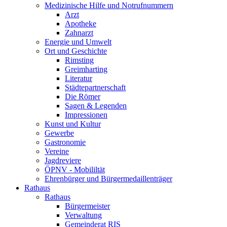
Medizinische Hilfe und Notrufnummern
Arzt
Apotheke
Zahnarzt
Energie und Umwelt
Ort und Geschichte
Rimsting
Greimharting
Literatur
Städtepartnerschaft
Die Römer
Sagen & Legenden
Impressionen
Kunst und Kultur
Gewerbe
Gastronomie
Vereine
Jagdreviere
ÖPNV - Mobililtät
Ehrenbürger und Bürgermedaillenträger
Rathaus
Rathaus
Bürgermeister
Verwaltung
Gemeinderat RIS