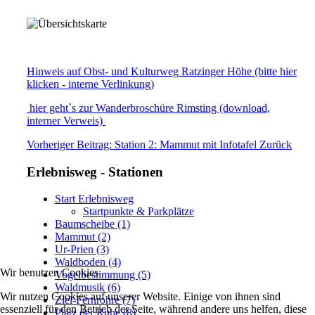
Hinweis auf Obst- und Kulturweg Ratzinger Höhe (bitte hier
klicken - interne Verlinkung)
hier geht`s zur Wanderbroschüre Rimsting (download,
interner Verweis)
Vorheriger Beitrag: Station 2: Mammut mit Infotafel
Zurück
Erlebnisweg - Stationen
Start Erlebnisweg
Startpunkte & Parkplätze
Baumscheibe (1)
Mammut (2)
Ur-Prien (3)
Waldboden (4)
Wir benutzen Cookies
Vogelbestimmung (5)
Waldmusik (6)
Wir nutzen Cookies auf unserer Website. Einige von ihnen sind
Ziel-Fernrohre (7)
essenziell für den Betrieb der Seite, während andere uns helfen, diese
Platz der Ruhe (8)