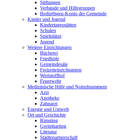
Stiftungen
Verbände und Hilfegruppen
Bedürftigen-Konto der Gemeinde
Kinder und Jugend
Kindertagesstätten
Schulen
Spielplätze
Jugend
Weitere Einrichtungen
Bücherei
Friedhöfe
Gemeindesäle
Freizeiteinrichtungen
Wertstoffhof
Feuerwehr
Medizinische Hilfe und Notrufnummern
Arzt
Apotheke
Zahnarzt
Energie und Umwelt
Ort und Geschichte
Rimsting
Greimharting
Literatur
Städtepartnerschaft