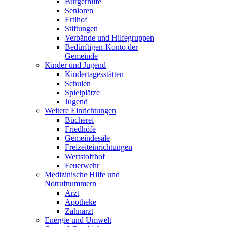
Bürgerhilfe
Senioren
Ertlhof
Stiftungen
Verbände und Hilfegruppen
Bedürftigen-Konto der
Gemeinde
Kinder und Jugend
Kindertagesstätten
Schulen
Spielplätze
Jugend
Weitere Einrichtungen
Bücherei
Friedhöfe
Gemeindesäle
Freizeiteinrichtungen
Wertstoffhof
Feuerwehr
Medizinische Hilfe und
Notrufnummern
Arzt
Apotheke
Zahnarzt
Energie und Umwelt