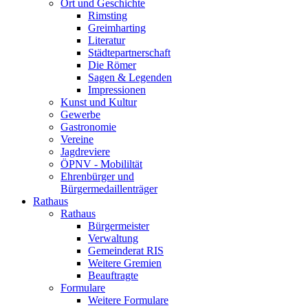
Ort und Geschichte
Rimsting
Greimharting
Literatur
Städtepartnerschaft
Die Römer
Sagen & Legenden
Impressionen
Kunst und Kultur
Gewerbe
Gastronomie
Vereine
Jagdreviere
ÖPNV - Mobililtät
Ehrenbürger und
Bürgermedaillenträger
Rathaus
Rathaus
Bürgermeister
Verwaltung
Gemeinderat RIS
Weitere Gremien
Beauftragte
Formulare
Weitere Formulare