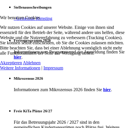
Stellenausschreibungen
Wir benutzen Cookies
- Gemeinde Rimsting
Wir nutzen Cookies auf unserer Website. Einige von ihnen sind
essenziell für den Betrieb der Seite, während andere uns helfen, diese
Website und die Nutzererfahrung zu verbessern (Tracking Cookies).
Ferienprogramm 2026
Sie können selbst entscheiden, ob Sie die Cookies zulassen möchten.
Bitte beachten Sie, dass bei einer Ablehnung womöglich nicht mehr
Informationen zum Programm und zur Anmeldung finden Sie
alle Funktionalitäten der Seite zur Verfügung stehen.
hier
.
Akzeptieren
Ablehnen
Weitere Informationen
|
Impressum
Mikrozensus 2026
Informationen zum Mikrozensus 2026 finden Sie
hier
.
Freie KiTa Plätze 26/27
Für das Betreuungsjahr 2026 / 2027 sind in den
gemeindlichen Kindertagesstätten noch Plätze frei. Weitere