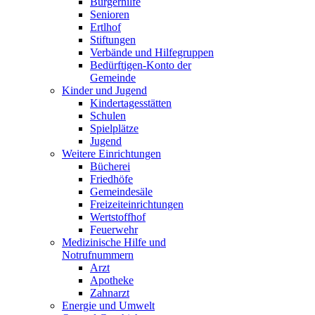
Bürgerhilfe
Senioren
Ertlhof
Stiftungen
Verbände und Hilfegruppen
Bedürftigen-Konto der
Gemeinde
Kinder und Jugend
Kindertagesstätten
Schulen
Spielplätze
Jugend
Weitere Einrichtungen
Bücherei
Friedhöfe
Gemeindesäle
Freizeiteinrichtungen
Wertstoffhof
Feuerwehr
Medizinische Hilfe und
Notrufnummern
Arzt
Apotheke
Zahnarzt
Energie und Umwelt