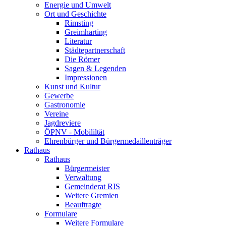
Energie und Umwelt
Ort und Geschichte
Rimsting
Greimharting
Literatur
Städtepartnerschaft
Die Römer
Sagen & Legenden
Impressionen
Kunst und Kultur
Gewerbe
Gastronomie
Vereine
Jagdreviere
ÖPNV - Mobililtät
Ehrenbürger und Bürgermedaillenträger
Rathaus
Rathaus
Bürgermeister
Verwaltung
Gemeinderat RIS
Weitere Gremien
Beauftragte
Formulare
Weitere Formulare