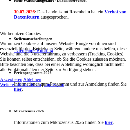
Hohe Waldbrandgefahr! - Daxenfeuerverbot
30.07.2026
: Das Landratsamt Rosenheim hat ein
Verbot
von
Daxenfeuern
ausgesprochen.
Wir benutzen Cookies
Stellenausschreibungen
Wir nutzen Cookies auf unserer Website. Einige von ihnen sind
essenziell für den Betrieb der Seite, während andere uns helfen, diese
- Gemeinde Rimsting
Website und die Nutzererfahrung zu verbessern (Tracking Cookies).
Sie können selbst entscheiden, ob Sie die Cookies zulassen möchten.
Bitte beachten Sie, dass bei einer Ablehnung womöglich nicht mehr
alle Funktionalitäten der Seite zur Verfügung stehen.
Ferienprogramm 2026
Akzeptieren
Ablehnen
Informationen zum Programm und zur Anmeldung finden Sie
Weitere Informationen
|
Impressum
hier
.
Mikrozensus 2026
Informationen zum Mikrozensus 2026 finden Sie
hier
.