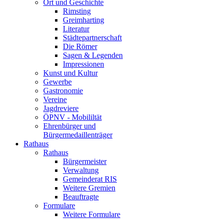
Ort und Geschichte
Rimsting
Greimharting
Literatur
Städtepartnerschaft
Die Römer
Sagen & Legenden
Impressionen
Kunst und Kultur
Gewerbe
Gastronomie
Vereine
Jagdreviere
ÖPNV - Mobililtät
Ehrenbürger und
Bürgermedaillenträger
Rathaus
Rathaus
Bürgermeister
Verwaltung
Gemeinderat RIS
Weitere Gremien
Beauftragte
Formulare
Weitere Formulare