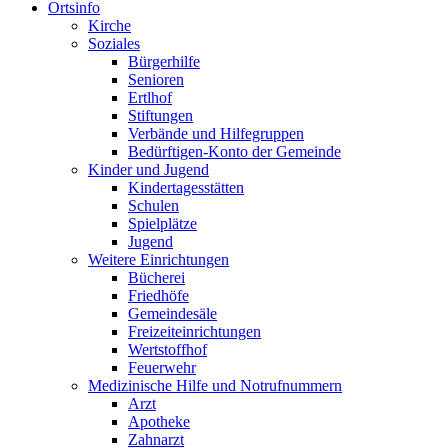
Ortsinfo
Kirche
Soziales
Bürgerhilfe
Senioren
Ertlhof
Stiftungen
Verbände und Hilfegruppen
Bedürftigen-Konto der Gemeinde
Kinder und Jugend
Kindertagesstätten
Schulen
Spielplätze
Jugend
Weitere Einrichtungen
Bücherei
Friedhöfe
Gemeindesäle
Freizeiteinrichtungen
Wertstoffhof
Feuerwehr
Medizinische Hilfe und Notrufnummern
Arzt
Apotheke
Zahnarzt