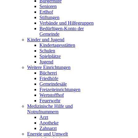
Bürgerhilfe
Senioren
Ertlhof
Stiftungen
Verbände und Hilfegruppen
Bedürftigen-Konto der
Gemeinde
Kinder und Jugend
Kindertagesstätten
Schulen
Spielplätze
Jugend
Weitere Einrichtungen
Bücherei
Friedhöfe
Gemeindesäle
Freizeiteinrichtungen
Wertstoffhof
Feuerwehr
Medizinische Hilfe und
Notrufnummern
Arzt
Apotheke
Zahnarzt
Energie und Umwelt