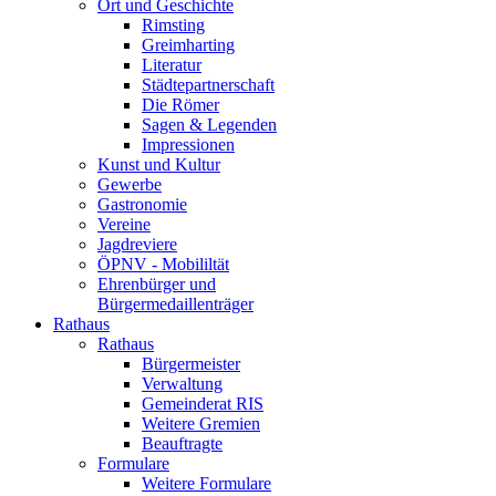
Ort und Geschichte
Rimsting
Greimharting
Literatur
Städtepartnerschaft
Die Römer
Sagen & Legenden
Impressionen
Kunst und Kultur
Gewerbe
Gastronomie
Vereine
Jagdreviere
ÖPNV - Mobililtät
Ehrenbürger und
Bürgermedaillenträger
Rathaus
Rathaus
Bürgermeister
Verwaltung
Gemeinderat RIS
Weitere Gremien
Beauftragte
Formulare
Weitere Formulare