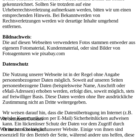
gekennzeichnet. Sollten Sie trotzdem auf eine
Urheberrechtsverletzung aufmerksam werden, bitten wir um einen
entsprechenden Hinweis. Bei Bekanntwerden von
Rechtsverletzungen werden wir derartige Inhalte umgehend
entfernen.
Bildnachweis
:
Die auf diesen Webseiten verwendeten Fotos stammen entweder aus
eigenem Fotomaterial, Kundenmaterial, oder sind Bilder von
Fotoagenturen wie pixabay.com
Datenschutz
Die Nutzung unserer Webseite ist in der Regel ohne Angabe
personenbezogener Daten möglich. Soweit auf unseren Seiten
personenbezogene Daten (beispielsweise Name, Anschrift oder
eMail-Adressen) erhoben werden, erfolgt dies, soweit möglich, stets
auf freiwilliger Basis. Diese Daten werden ohne Ihre ausdrückliche
Zustimmung nicht an Dritte weitergegeben.
Wir weisen darauf hin, dass die Datenübertragung im Internet (z.B.
bei der Kommunikation per E-Mail) Sicherheitslücken aufweisen
Wir benutzen Cookies
kann. Ein lückenloser Schutz der Daten vor dem Zugriff durch
Wir nutzen Cookies auf unserer Website. Einige von ihnen sind
Dritte ist nicht möglich.
essenziell für den Betrieb der Seite, während andere uns helfen, diese