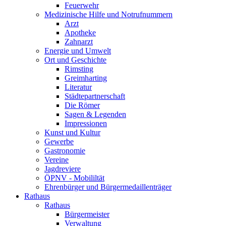
Feuerwehr
Medizinische Hilfe und Notrufnummern
Arzt
Apotheke
Zahnarzt
Energie und Umwelt
Ort und Geschichte
Rimsting
Greimharting
Literatur
Städtepartnerschaft
Die Römer
Sagen & Legenden
Impressionen
Kunst und Kultur
Gewerbe
Gastronomie
Vereine
Jagdreviere
ÖPNV - Mobililtät
Ehrenbürger und Bürgermedaillenträger
Rathaus
Rathaus
Bürgermeister
Verwaltung