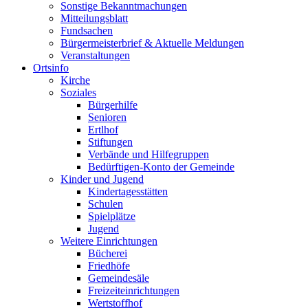
Sonstige Bekanntmachungen
Mitteilungsblatt
Fundsachen
Bürgermeisterbrief & Aktuelle Meldungen
Veranstaltungen
Ortsinfo
Kirche
Soziales
Bürgerhilfe
Senioren
Ertlhof
Stiftungen
Verbände und Hilfegruppen
Bedürftigen-Konto der Gemeinde
Kinder und Jugend
Kindertagesstätten
Schulen
Spielplätze
Jugend
Weitere Einrichtungen
Bücherei
Friedhöfe
Gemeindesäle
Freizeiteinrichtungen
Wertstoffhof