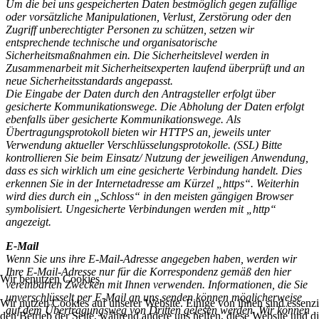
Um die bei uns gespeicherten Daten bestmöglich gegen zufällige
oder vorsätzliche Manipulationen, Verlust, Zerstörung oder den
Zugriff unberechtigter Personen zu schützen, setzen wir
entsprechende technische und organisatorische
Sicherheitsmaßnahmen ein. Die Sicherheitslevel werden in
Zusammenarbeit mit Sicherheitsexperten laufend überprüft und an
neue Sicherheitsstandards angepasst.
Die Eingabe der Daten durch den Antragsteller erfolgt über
gesicherte Kommunikationswege. Die Abholung der Daten erfolgt
ebenfalls über gesicherte Kommunikationswege. Als
Übertragungsprotokoll bieten wir HTTPS an, jeweils unter
Verwendung aktueller Verschlüsselungsprotokolle. (SSL) Bitte
kontrollieren Sie beim Einsatz/ Nutzung der jeweiligen Anwendung,
dass es sich wirklich um eine gesicherte Verbindung handelt. Dies
erkennen Sie in der Internetadresse am Kürzel „https“. Weiterhin
wird dies durch ein „Schloss“ in den meisten gängigen Browser
symbolisiert. Ungesicherte Verbindungen werden mit „http“
angezeigt.
E-Mail
Wenn Sie uns ihre E-Mail-Adresse angegeben haben, werden wir
Ihre E-Mail-Adresse nur für die Korrespondenz gemäß den hier
Wir benutzen Cookies
vereinbarten Zwecken mit Ihnen verwenden. Informationen, die Sie
unverschlüsselt per E-Mail an uns senden können möglicherweise
Wir nutzen Cookies auf unserer Website. Einige von ihnen sind essenzie
auf dem Übertragungsweg von Dritten gelesen werden. Wir können
den Betrieb der Seite, während andere uns helfen, diese Website und d