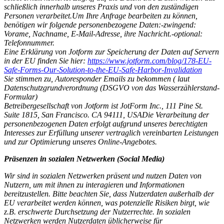
schließlich innerhalb unseres Praxis und von den zuständigen
Personen verarbeitet.Um Ihre Anfrage bearbeiten zu können,
benötigen wir folgende personenbezogene Daten:-zwingend:
Vorame, Nachname, E-Mail-Adresse, ihre Nachricht.-optional:
Telefonnummer.
Eine Erklärung von Jotform zur Speicherung der Daten auf Servern
in der EU finden Sie hier:
https://www.jotform.com/blog/178-EU-
Safe-Forms-Our-Solution-to-the-EU-Safe-Harbor-Invalidation
Sie stimmen zu, Autoresponder Emails zu bekommen ( laut
Datenschutzgrundverordnung (DSGVO von das Wasserzählerstand-
Formular)
Betreibergesellschaft von Jotform ist JotForm Inc., 111 Pine St.
Suite 1815, San Francisco. CA 94111, USADie Verarbeitung der
personenbezogenen Daten erfolgt aufgrund unseres berechtigten
Interesses zur Erfüllung unserer vertraglich vereinbarten Leistungen
und zur Optimierung unseres Online-Angebotes.
Präsenzen in sozialen Netzwerken (Social Media)
Wir sind in sozialen Netzwerken präsent und nutzen Daten von
Nutzern, um mit ihnen zu interagieren und Informationen
bereitzustellen. Bitte beachten Sie, dass Nutzerdaten außerhalb der
EU verarbeitet werden können, was potenzielle Risiken birgt, wie
z.B. erschwerte Durchsetzung der Nutzerrechte. In sozialen
Netzwerken werden Nutzerdaten üblicherweise für