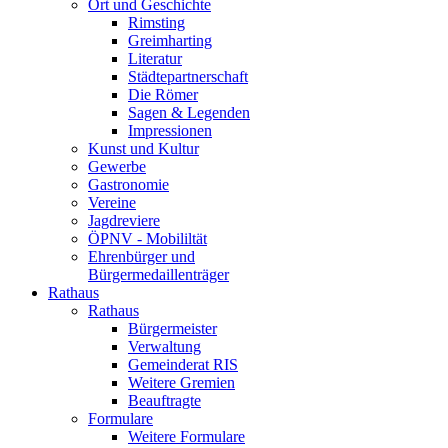
Ort und Geschichte
Rimsting
Greimharting
Literatur
Städtepartnerschaft
Die Römer
Sagen & Legenden
Impressionen
Kunst und Kultur
Gewerbe
Gastronomie
Vereine
Jagdreviere
ÖPNV - Mobililtät
Ehrenbürger und
Bürgermedaillenträger
Rathaus
Rathaus
Bürgermeister
Verwaltung
Gemeinderat RIS
Weitere Gremien
Beauftragte
Formulare
Weitere Formulare