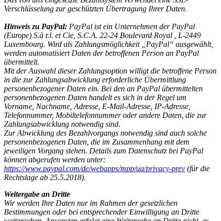
Verschlüsselung zur geschützten Übertragung Ihrer Daten.
Hinweis zu PayPal:
PayPal ist ein Unternehmen der PayPal
(Europe) S.à r.l. et Cie, S.C.A. 22-24 Boulevard Royal , L-2449
Luxembourg. Wird als Zahlungsmöglichkeit „PayPal“ ausgewählt,
werden automatisiert Daten der betroffenen Person an PayPal
übermittelt.
Mit der Auswahl dieser Zahlungsoption willigt die betroffene Person
in die zur Zahlungsabwicklung erforderliche Übermittlung
personenbezogener Daten ein. Bei den an PayPal übermittelten
personenbezogenen Daten handelt es sich in der Regel um
Vorname, Nachname, Adresse, E-Mail-Adresse, IP-Adresse,
Telefonnummer, Mobiltelefonnummer oder andere Daten, die zur
Zahlungsabwicklung notwendig sind.
Zur Abwicklung des Bezahlvorgangs notwendig sind auch solche
personenbezogenen Daten, die im Zusammenhang mit dem
jeweiligen Vorgang stehen. Details zum Datenschutz bei PayPal
können abgerufen werden unter:
https://www.paypal.com/de/webapps/mpp/ua/privacy-prev
(für die
Rechtslage ab 25.5.2018).
Weitergabe an Dritte
Wir werden Ihre Daten nur im Rahmen der gesetzlichen
Bestimmungen oder bei entsprechender Einwilligung an Dritte
weitergeben. Ansonsten erfolgt eine Weitergabe an Dritte nicht, es