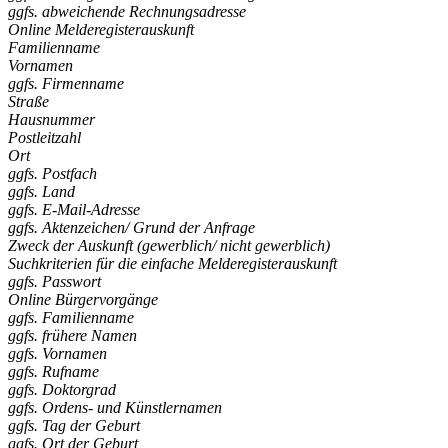
ggfs. abweichende Rechnungsadresse
Online Melderegisterauskunft
Familienname
Vornamen
ggfs. Firmenname
Straße
Hausnummer
Postleitzahl
Ort
ggfs. Postfach
ggfs. Land
ggfs. E-Mail-Adresse
ggfs. Aktenzeichen/ Grund der Anfrage
Zweck der Auskunft (gewerblich/ nicht gewerblich)
Suchkriterien für die einfache Melderegisterauskunft
ggfs. Passwort
Online Bürgervorgänge
ggfs. Familienname
ggfs. frühere Namen
ggfs. Vornamen
ggfs. Rufname
ggfs. Doktorgrad
ggfs. Ordens- und Künstlernamen
ggfs. Tag der Geburt
ggfs. Ort der Geburt