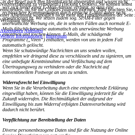
in der Regel auch Ihre Identität nicht überprüfen und wissen nicht,
Nutzererfahrung zu verbessern (Tracking Cookies). Sie können selbst
wer sich hinter einer E-Mail-Adresse verbirgt, so dass eine
entscheiden, ob Sie die Cookies zulassen möchten. Bitte beachten Sie, 
rechtssichere Kommunikation durch einfache E-Mail daher nicht
einer Ablehnung womöglich nicht mehr alle Funktionalitäten der Seite 
gewährleistet ist. Wir setzen zudem sog. SPAM-Filter gegen
Verfügung stehen.
unerwünschte Werbung ein, die in seltenen Fällen auch normale E-
Mails fälschlicherweise automatisch als unerwünschte Werbung
Akzeptieren
Ablehnen
einordnen und löschen können. E-Mails, die schädigende
Weitere Informationen
|
Impressum
Programme („Viren“) enthalten, werden von uns in jedem Fall
automatisch gelöscht.
Wenn Sie schutzwürdige Nachrichten an uns senden wollen,
empfehlen wir dringend diese zu verschlüsseln und zu signieren, um
eine unbefugte Kenntnisnahme und Verfälschung auf dem
Übertragungsweg zu verhindern oder die Nachricht auf
konventionellem Postwege an uns zu senden.
Widerrufsrecht bei Einwilligung
Wenn Sie in die Verarbeitung durch eine entsprechende Erklärung
eingewilligt haben, können Sie die Einwilligung jederzeit für die
Zukunft widerrufen. Die Rechtmäßigkeit der aufgrund der
Einwilligung bis zum Widerruf erfolgten Datenverarbeitung wird
dadurch nicht berührt.
Verpflichtung zur Bereitstellung der Daten
Diverse personenbezogene Daten sind für die Nutzung der Online