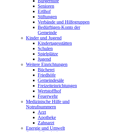
Bürgerhilfe
Senioren
Ertlhof
Stiftungen
Verbände und Hilfegruppen
Bedürftigen-Konto der
Gemeinde
Kinder und Jugend
Kindertagesstätten
Schulen
Spielplätze
Jugend
Weitere Einrichtungen
Bücherei
Friedhöfe
Gemeindesäle
Freizeiteinrichtungen
Wertstoffhof
Feuerwehr
Medizinische Hilfe und
Notrufnummern
Arzt
Apotheke
Zahnarzt
Energie und Umwelt