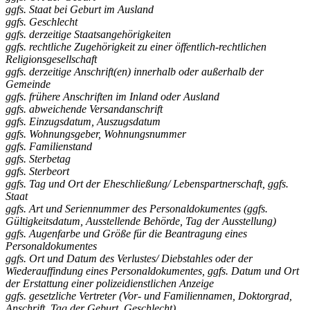
ggfs. Staat bei Geburt im Ausland
ggfs. Geschlecht
ggfs. derzeitige Staatsangehörigkeiten
ggfs. rechtliche Zugehörigkeit zu einer öffentlich-rechtlichen
Religionsgesellschaft
ggfs. derzeitige Anschrift(en) innerhalb oder außerhalb der
Gemeinde
ggfs. frühere Anschriften im Inland oder Ausland
ggfs. abweichende Versandanschrift
ggfs. Einzugsdatum, Auszugsdatum
ggfs. Wohnungsgeber, Wohnungsnummer
ggfs. Familienstand
ggfs. Sterbetag
ggfs. Sterbeort
ggfs. Tag und Ort der Eheschließung/ Lebenspartnerschaft, ggfs.
Staat
ggfs. Art und Seriennummer des Personaldokumentes (ggfs.
Gültigkeitsdatum, Ausstellende Behörde, Tag der Ausstellung)
ggfs. Augenfarbe und Größe für die Beantragung eines
Personaldokumentes
ggfs. Ort und Datum des Verlustes/ Diebstahles oder der
Wiederauffindung eines Personaldokumentes, ggfs. Datum und Ort
der Erstattung einer polizeidienstlichen Anzeige
ggfs. gesetzliche Vertreter (Vor- und Familiennamen, Doktorgrad,
Anschrift, Tag der Geburt, Geschlecht)