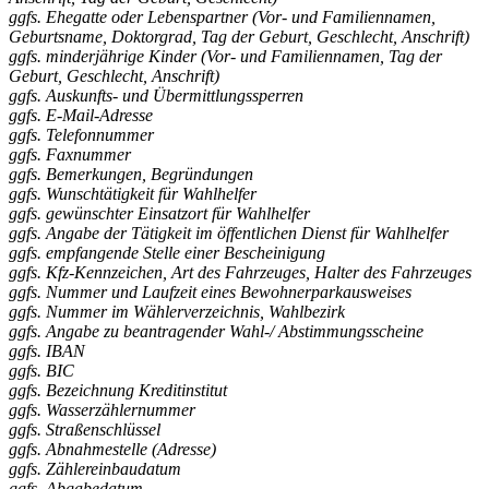
ggfs. Ehegatte oder Lebenspartner (Vor- und Familiennamen,
Geburtsname, Doktorgrad, Tag der Geburt, Geschlecht, Anschrift)
ggfs. minderjährige Kinder (Vor- und Familiennamen, Tag der
Geburt, Geschlecht, Anschrift)
ggfs. Auskunfts- und Übermittlungssperren
ggfs. E-Mail-Adresse
ggfs. Telefonnummer
ggfs. Faxnummer
ggfs. Bemerkungen, Begründungen
ggfs. Wunschtätigkeit für Wahlhelfer
ggfs. gewünschter Einsatzort für Wahlhelfer
ggfs. Angabe der Tätigkeit im öffentlichen Dienst für Wahlhelfer
ggfs. empfangende Stelle einer Bescheinigung
ggfs. Kfz-Kennzeichen, Art des Fahrzeuges, Halter des Fahrzeuges
ggfs. Nummer und Laufzeit eines Bewohnerparkausweises
ggfs. Nummer im Wählerverzeichnis, Wahlbezirk
ggfs. Angabe zu beantragender Wahl-/ Abstimmungsscheine
ggfs. IBAN
ggfs. BIC
ggfs. Bezeichnung Kreditinstitut
ggfs. Wasserzählernummer
ggfs. Straßenschlüssel
ggfs. Abnahmestelle (Adresse)
ggfs. Zählereinbaudatum
ggfs. Abgabedatum