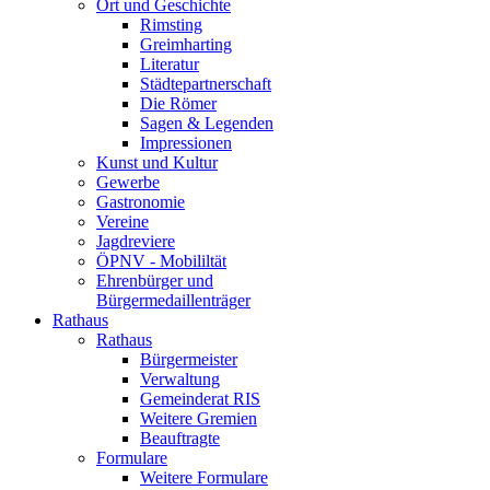
Ort und Geschichte
Rimsting
Greimharting
Literatur
Städtepartnerschaft
Die Römer
Sagen & Legenden
Impressionen
Kunst und Kultur
Gewerbe
Gastronomie
Vereine
Jagdreviere
ÖPNV - Mobililtät
Ehrenbürger und
Bürgermedaillenträger
Rathaus
Rathaus
Bürgermeister
Verwaltung
Gemeinderat RIS
Weitere Gremien
Beauftragte
Formulare
Weitere Formulare