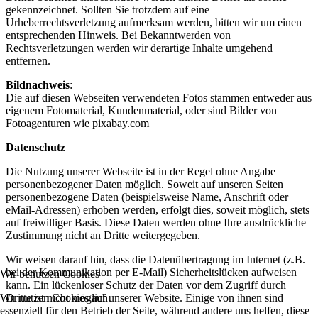
gekennzeichnet. Sollten Sie trotzdem auf eine
Urheberrechtsverletzung aufmerksam werden, bitten wir um einen
entsprechenden Hinweis. Bei Bekanntwerden von
Rechtsverletzungen werden wir derartige Inhalte umgehend
entfernen.
Bildnachweis
:
Die auf diesen Webseiten verwendeten Fotos stammen entweder aus
eigenem Fotomaterial, Kundenmaterial, oder sind Bilder von
Fotoagenturen wie pixabay.com
Datenschutz
Die Nutzung unserer Webseite ist in der Regel ohne Angabe
personenbezogener Daten möglich. Soweit auf unseren Seiten
personenbezogene Daten (beispielsweise Name, Anschrift oder
eMail-Adressen) erhoben werden, erfolgt dies, soweit möglich, stets
auf freiwilliger Basis. Diese Daten werden ohne Ihre ausdrückliche
Zustimmung nicht an Dritte weitergegeben.
Wir weisen darauf hin, dass die Datenübertragung im Internet (z.B.
bei der Kommunikation per E-Mail) Sicherheitslücken aufweisen
Wir benutzen Cookies
kann. Ein lückenloser Schutz der Daten vor dem Zugriff durch
Wir nutzen Cookies auf unserer Website. Einige von ihnen sind
Dritte ist nicht möglich.
essenziell für den Betrieb der Seite, während andere uns helfen, diese