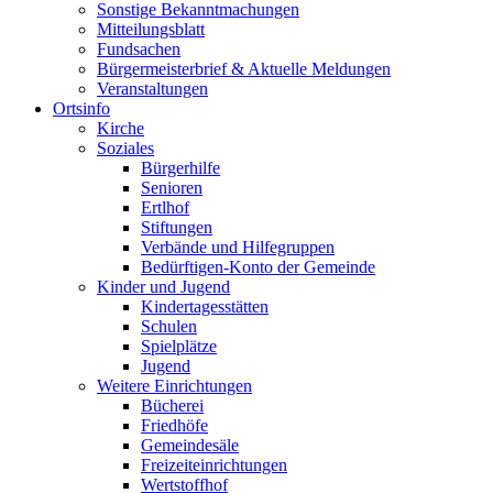
Sonstige Bekanntmachungen
Mitteilungsblatt
Fundsachen
Bürgermeisterbrief & Aktuelle Meldungen
Veranstaltungen
Ortsinfo
Kirche
Soziales
Bürgerhilfe
Senioren
Ertlhof
Stiftungen
Verbände und Hilfegruppen
Bedürftigen-Konto der Gemeinde
Kinder und Jugend
Kindertagesstätten
Schulen
Spielplätze
Jugend
Weitere Einrichtungen
Bücherei
Friedhöfe
Gemeindesäle
Freizeiteinrichtungen
Wertstoffhof