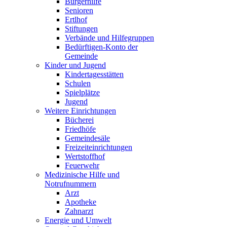
Bürgerhilfe
Senioren
Ertlhof
Stiftungen
Verbände und Hilfegruppen
Bedürftigen-Konto der
Gemeinde
Kinder und Jugend
Kindertagesstätten
Schulen
Spielplätze
Jugend
Weitere Einrichtungen
Bücherei
Friedhöfe
Gemeindesäle
Freizeiteinrichtungen
Wertstoffhof
Feuerwehr
Medizinische Hilfe und
Notrufnummern
Arzt
Apotheke
Zahnarzt
Energie und Umwelt