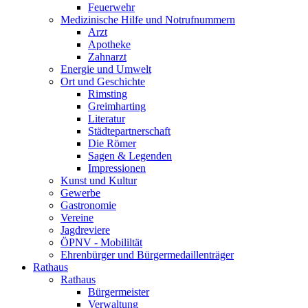
Feuerwehr
Medizinische Hilfe und Notrufnummern
Arzt
Apotheke
Zahnarzt
Energie und Umwelt
Ort und Geschichte
Rimsting
Greimharting
Literatur
Städtepartnerschaft
Die Römer
Sagen & Legenden
Impressionen
Kunst und Kultur
Gewerbe
Gastronomie
Vereine
Jagdreviere
ÖPNV - Mobililtät
Ehrenbürger und Bürgermedaillenträger
Rathaus
Rathaus
Bürgermeister
Verwaltung