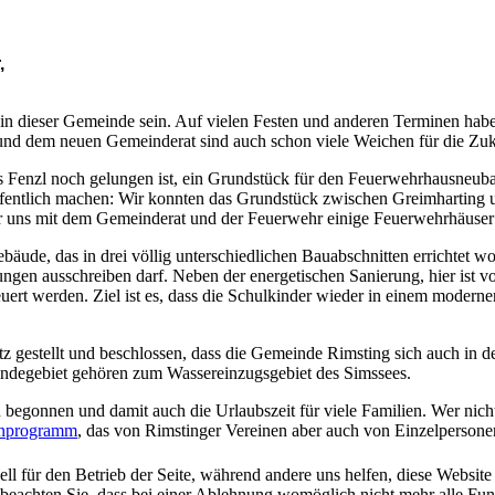
,
 in dieser Gemeinde sein. Auf vielen Festen und anderen Terminen haben
nd dem neuen Gemeinderat sind auch schon viele Weichen für die Zuku
 Fenzl noch gelungen ist, ein Grundstück für den Feuerwehrhausneubau
öffentlich machen: Wir konnten das Grundstück zwischen Greimhartin
wir uns mit dem Gemeinderat und der Feuerwehr einige Feuerwehrhäuser
bäude, das in drei völlig unterschiedlichen Bauabschnitten errichtet w
tungen ausschreiben darf. Neben der energetischen Sanierung, hier is
neuert werden. Ziel ist es, dass die Schulkinder wieder in einem mode
gestellt und beschlossen, dass die Gemeinde Rimsting sich auch in de
eindegebiet gehören zum Wassereinzugsgebiet des Simssees.
 begonnen und damit auch die Urlaubszeit für viele Familien. Wer nicht
enprogramm
, das von Rimstinger Vereinen aber auch von Einzelpersonen
ell für den Betrieb der Seite, während andere uns helfen, diese Websit
 beachten Sie, dass bei einer Ablehnung womöglich nicht mehr alle Funk