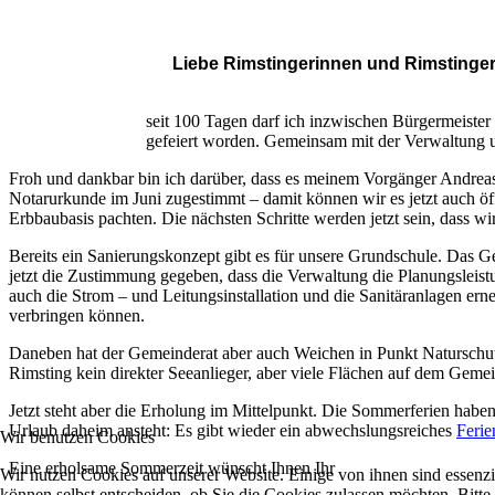
Liebe Rimstingerinnen und Rimstinger
seit 100 Tagen darf ich inzwischen Bürgermeister
gefeiert worden. Gemeinsam mit der Verwaltung u
Froh und dankbar bin ich darüber, dass es meinem Vorgänger Andreas
Notarurkunde im Juni zugestimmt – damit können wir es jetzt auch 
Erbbaubasis pachten. Die nächsten Schritte werden jetzt sein, dass 
Bereits ein Sanierungskonzept gibt es für unsere Grundschule. Das Ge
jetzt die Zustimmung gegeben, dass die Verwaltung die Planungsleis
auch die Strom – und Leitungsinstallation und die Sanitäranlagen er
verbringen können.
Daneben hat der Gemeinderat aber auch Weichen in Punkt Naturschutz 
Rimsting kein direkter Seeanlieger, aber viele Flächen auf dem Gem
Jetzt steht aber die Erholung im Mittelpunkt. Die Sommerferien haben
Urlaub daheim ansteht: Es gibt wieder ein abwechslungsreiches
Feri
Wir benutzen Cookies
Eine erholsame Sommerzeit wünscht Ihnen Ihr
Wir nutzen Cookies auf unserer Website. Einige von ihnen sind essenzi
können selbst entscheiden, ob Sie die Cookies zulassen möchten. Bitte