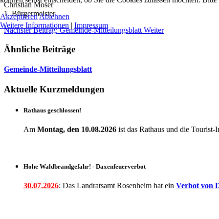
Christian Moser
1. Bürgermeister
Akzeptieren
Ablehnen
Weitere Informationen
|
Impressum
Nächster Beitrag: Gemeinde-Mitteilungsblatt
Weiter
Ähnliche Beiträge
Gemeinde-Mitteilungsblatt
Aktuelle Kurzmeldungen
Rathaus geschlossen!
Am
Montag, den 10.08.2026
ist das Rathaus und die Touris
Hohe Waldbrandgefahr! - Daxenfeuerverbot
30.07.2026
: Das Landratsamt Rosenheim hat ein
Verbot
von D