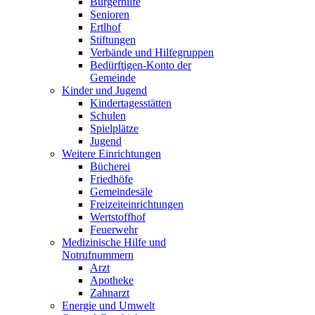
Bürgerhilfe
Senioren
Ertlhof
Stiftungen
Verbände und Hilfegruppen
Bedürftigen-Konto der
Gemeinde
Kinder und Jugend
Kindertagesstätten
Schulen
Spielplätze
Jugend
Weitere Einrichtungen
Bücherei
Friedhöfe
Gemeindesäle
Freizeiteinrichtungen
Wertstoffhof
Feuerwehr
Medizinische Hilfe und
Notrufnummern
Arzt
Apotheke
Zahnarzt
Energie und Umwelt