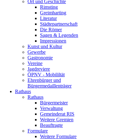
Ort und Geschichte
Rimsting
Greimharting
Literatur
Städtepartnerschaft
Die Römer
Sagen & Legenden
Impressionen
Kunst und Kultur
Gewerbe
Gastronomie
Vereine
Jagdreviere
ÖPNV - Mobililtät
Ehrenbürger und
Bürgermedaillenträger
Rathaus
Rathaus
Bürgermeister
Verwaltung
Gemeinderat RIS
Weitere Gremien
Beauftragte
Formulare
Weitere Formulare