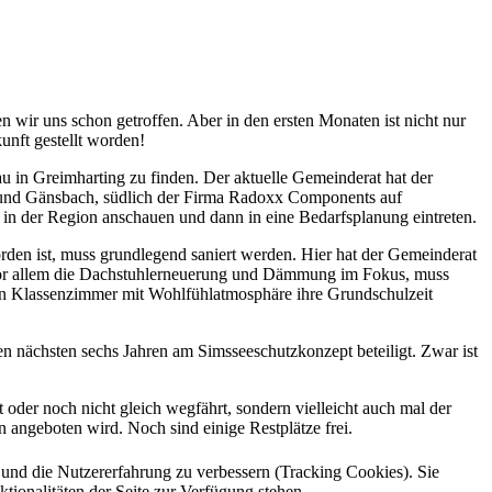
 wir uns schon getroffen. Aber in den ersten Monaten ist nicht nur
nft gestellt worden!
 in Greimharting zu finden. Der aktuelle Gemeinderat hat der
g und Gänsbach, südlich der Firma Radoxx Components auf
 in der Region anschauen und dann in eine Bedarfsplanung eintreten.
orden ist, muss grundlegend saniert werden. Hier hat der Gemeinderat
t vor allem die Dachstuhlerneuerung und Dämmung im Fokus, muss
rnen Klassenzimmer mit Wohlfühlatmosphäre ihre Grundschulzeit
n nächsten sechs Jahren am Simsseeschutzkonzept beteiligt. Zwar ist
 oder noch nicht gleich wegfährt, sondern vielleicht auch mal der
 angeboten wird. Noch sind einige Restplätze frei.
e und die Nutzererfahrung zu verbessern (Tracking Cookies). Sie
tionalitäten der Seite zur Verfügung stehen.