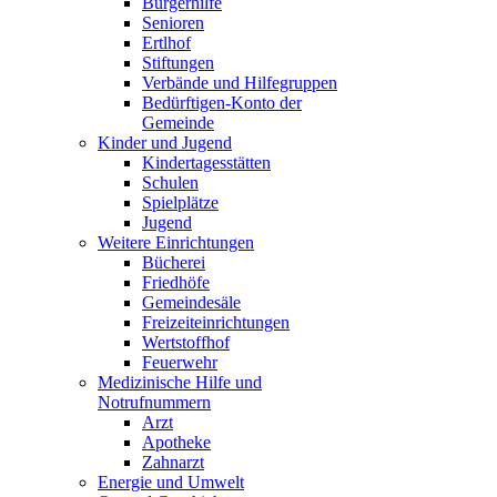
Bürgerhilfe
Senioren
Ertlhof
Stiftungen
Verbände und Hilfegruppen
Bedürftigen-Konto der
Gemeinde
Kinder und Jugend
Kindertagesstätten
Schulen
Spielplätze
Jugend
Weitere Einrichtungen
Bücherei
Friedhöfe
Gemeindesäle
Freizeiteinrichtungen
Wertstoffhof
Feuerwehr
Medizinische Hilfe und
Notrufnummern
Arzt
Apotheke
Zahnarzt
Energie und Umwelt