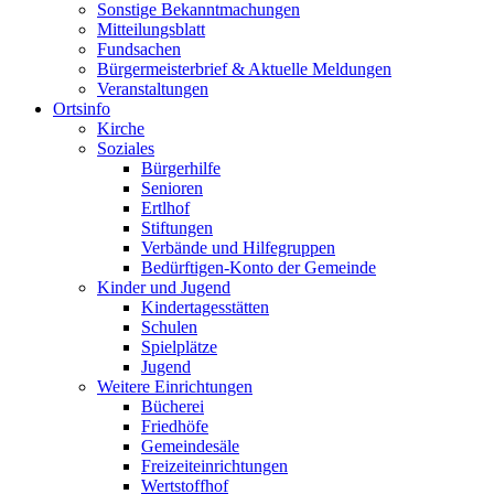
Sonstige Bekanntmachungen
Mitteilungsblatt
Fundsachen
Bürgermeisterbrief & Aktuelle Meldungen
Veranstaltungen
Ortsinfo
Kirche
Soziales
Bürgerhilfe
Senioren
Ertlhof
Stiftungen
Verbände und Hilfegruppen
Bedürftigen-Konto der Gemeinde
Kinder und Jugend
Kindertagesstätten
Schulen
Spielplätze
Jugend
Weitere Einrichtungen
Bücherei
Friedhöfe
Gemeindesäle
Freizeiteinrichtungen
Wertstoffhof