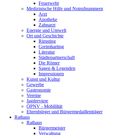
Feuerwehr
Medizinische Hilfe und Notrufnummern
Arzt
Apotheke
Zahnarzt
Energie und Umwelt
Ort und Geschichte
Rimsting
Greimharting
Literatur
Städtepartnerschaft
Die Römer
Sagen & Legenden
Impressionen
Kunst und Kultur
Gewerbe
Gastronomie
Vereine
Jagdreviere
ÖPNV - Mobililtät
Ehrenbürger und Bürgermedaillenträger
Rathaus
Rathaus
Bürgermeister
Verwaltung