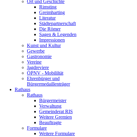
Ort und Geschichte
Rimsting
Greimharting
Literatur
Städtepartnerschaft
Die Römer
Sagen & Legenden
Impressionen
Kunst und Kultur
Gewerbe
Gastronomie
Vereine
Jagdreviere
ÖPNV - Mobililtät
Ehrenbürger und
Bürgermedaillenträger
Rathaus
Rathaus
Bürgermeister
Verwaltung
Gemeinderat RIS
Weitere Gremien
Beauftragte
Formulare
Weitere Formulare