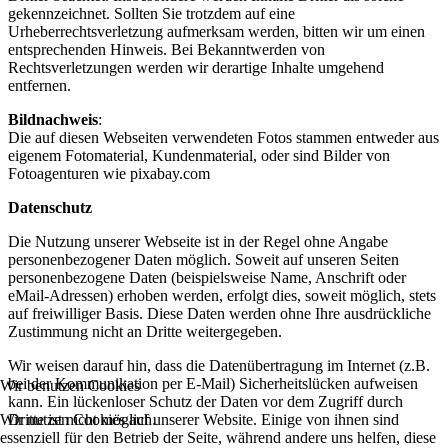
gekennzeichnet. Sollten Sie trotzdem auf eine
Urheberrechtsverletzung aufmerksam werden, bitten wir um einen
entsprechenden Hinweis. Bei Bekanntwerden von
Rechtsverletzungen werden wir derartige Inhalte umgehend
entfernen.
Bildnachweis
:
Die auf diesen Webseiten verwendeten Fotos stammen entweder aus
eigenem Fotomaterial, Kundenmaterial, oder sind Bilder von
Fotoagenturen wie pixabay.com
Datenschutz
Die Nutzung unserer Webseite ist in der Regel ohne Angabe
personenbezogener Daten möglich. Soweit auf unseren Seiten
personenbezogene Daten (beispielsweise Name, Anschrift oder
eMail-Adressen) erhoben werden, erfolgt dies, soweit möglich, stets
auf freiwilliger Basis. Diese Daten werden ohne Ihre ausdrückliche
Zustimmung nicht an Dritte weitergegeben.
Wir weisen darauf hin, dass die Datenübertragung im Internet (z.B.
bei der Kommunikation per E-Mail) Sicherheitslücken aufweisen
Wir benutzen Cookies
kann. Ein lückenloser Schutz der Daten vor dem Zugriff durch
Wir nutzen Cookies auf unserer Website. Einige von ihnen sind
Dritte ist nicht möglich.
essenziell für den Betrieb der Seite, während andere uns helfen, diese