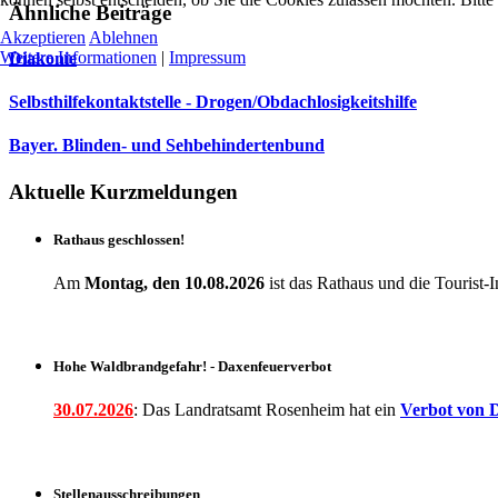
Ähnliche Beiträge
Akzeptieren
Ablehnen
Weitere Informationen
|
Impressum
Diakonie
Selbsthilfekontaktstelle - Drogen/Obdachlosigkeitshilfe
Bayer. Blinden- und Sehbehindertenbund
Aktuelle Kurzmeldungen
Rathaus geschlossen!
Am
Montag, den 10.08.2026
ist das Rathaus und die Touris
Hohe Waldbrandgefahr! - Daxenfeuerverbot
30.07.2026
: Das Landratsamt Rosenheim hat ein
Verbot
von D
Stellenausschreibungen