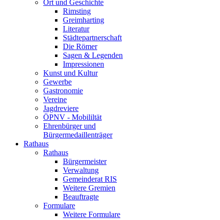
Ort und Geschichte
Rimsting
Greimharting
Literatur
Städtepartnerschaft
Die Römer
Sagen & Legenden
Impressionen
Kunst und Kultur
Gewerbe
Gastronomie
Vereine
Jagdreviere
ÖPNV - Mobililtät
Ehrenbürger und
Bürgermedaillenträger
Rathaus
Rathaus
Bürgermeister
Verwaltung
Gemeinderat RIS
Weitere Gremien
Beauftragte
Formulare
Weitere Formulare