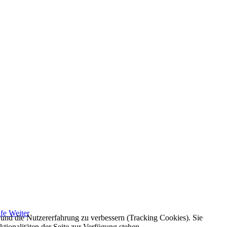
lfe
Weiter
e und die Nutzererfahrung zu verbessern (Tracking Cookies). Sie
tionalitäten der Seite zur Verfügung stehen.