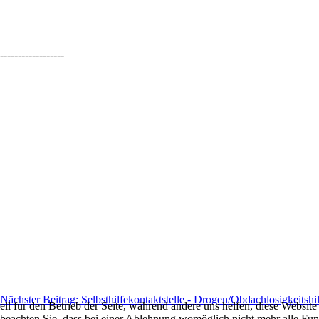
------------------
Nächster Beitrag: Selbsthilfekontaktstelle - Drogen/Obdachlosigkeitshi
ell für den Betrieb der Seite, während andere uns helfen, diese Websit
 beachten Sie, dass bei einer Ablehnung womöglich nicht mehr alle Funk