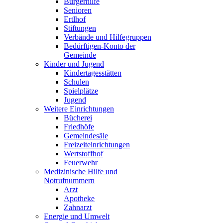
Bürgerhilfe
Senioren
Ertlhof
Stiftungen
Verbände und Hilfegruppen
Bedürftigen-Konto der
Gemeinde
Kinder und Jugend
Kindertagesstätten
Schulen
Spielplätze
Jugend
Weitere Einrichtungen
Bücherei
Friedhöfe
Gemeindesäle
Freizeiteinrichtungen
Wertstoffhof
Feuerwehr
Medizinische Hilfe und
Notrufnummern
Arzt
Apotheke
Zahnarzt
Energie und Umwelt