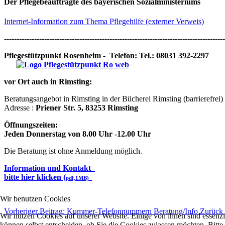
Der Pflegebeauftragte des bayerischen Sozialministeriums
Internet-Information zum Thema Pflegehilfe (externer Verweis)
----------------------------------------------------------------------------------------
Pflegestützpunkt Rosenheim - Telefon: Tel.: 08031 392-2297
vor Ort auch in Rimsting:
Beratungsangebot in Rimsting in der Bücherei Rimsting (barrierefrei)
Adresse :
Priener Str. 5, 83253 Rimsting
Öffnungszeiten:
Jeden Donnerstag von 8.00 Uhr -12.00 Uhr
Die Beratung ist ohne Anmeldung möglich.
Information und Kontakt
bitte hier klicken
(
pdf,1MB)
Wir benutzen Cookies
Vorheriger Beitrag: Kummer-Telefonnummern Beratung/Info
Zurück
Wir nutzen Cookies auf unserer Website. Einige von ihnen sind essenzi
können selbst entscheiden, ob Sie die Cookies zulassen möchten. Bitte