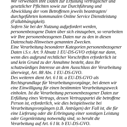
Wir verwenden Ihre Daten zur Erfüllung vertraglicher und
gesetzlicher Pflichten sowie zur Durchführung und
Abwicklung der vom Betroffenen jeweils beantragten/
durchgeführten kommunalen Online Service Dienstleistung
(Fallabhängigkeit).
Sofern Sie bei der Nutzung aufgefordert werden,
personenbezogene Daten über sich einzugeben, so verarbeiten
wir Ihre personenbezogenen Daten nur zu den in diesen
Datenschutz-Hinweisen genannten Zwecken.
Eine Verarbeitung besonderer Kategorien personenbezogener
Daten i.S.v. Art. 9 Absatz 1 EU-DS-GVO erfolgt nur dann,
wenn dies aufgrund rechtlicher Vorschriften erforderlich ist
und kein Grund zu der Annahme besteht, dass Ihr
schutzwürdiges Interesse an dem Ausschluss der Verarbeitung
überwiegt, Art. 88 Abs. 1 EU-DS-GVO.
Des weiteren dient Art. 6 I lit. a EU-DS-GVO als
Rechtsgrundlage für Verarbeitungsvorgänge, bei denen wir
eine Einwilligung für einen bestimmten Verarbeitungszweck
einholen. Ist die Verarbeitung personenbezogener Daten zur
Erfüllung eines Vertrags, dessen Vertragspartei die betroffene
Person ist, erforderlich, wie dies beispielsweise bei
Verarbeitungsvorgängen (z.B. Anträgen) der Fall ist, die für
eine Lieferung oder die Erbringung einer sonstigen Leistung
oder Gegenleistung notwendig sind, so beruht die
Verarbeitung auf Art. 6 I lit. b EU-DS-GVO.