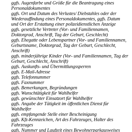
ggfs. Augenfarbe und Größe für die Beantragung eines
Personaldokumentes
ggfs. Ort und Datum des Verlustes/ Diebstahles oder der
Wiederauffindung eines Personaldokumentes, ggfs. Datum
und Ort der Erstattung einer polizeidienstlichen Anzeige
ggfs. gesetzliche Vertreter (Vor- und Familiennamen,
Doktorgrad, Anschrift, Tag der Geburt, Geschlecht)
ggfs. Ehegatte oder Lebenspartner (Vor- und Familiennamen,
Geburtsname, Doktorgrad, Tag der Geburt, Geschlecht,
Anschrift)
ggfs. minderjährige Kinder (Vor- und Familiennamen, Tag der
Geburt, Geschlecht, Anschrift)
ggfs. Auskunfts- und Übermittlungssperren
ggfs. E-Mail-Adresse
ggfs. Telefonnummer
ggfs. Faxnummer
ggfs. Bemerkungen, Begründungen
ggfs. Wunschtätigkeit für Wahlhelfer
ggfs. gewünschter Einsatzort für Wahlhelfer
ggfs. Angabe der Tätigkeit im öffentlichen Dienst für
Wahlhelfer
ggfs. empfangende Stelle einer Bescheinigung
ggfs. Kfz-Kennzeichen, Art des Fahrzeuges, Halter des
Fahrzeuges
ggfs. Nummer und Laufzeit eines Bewohnerparkausweises