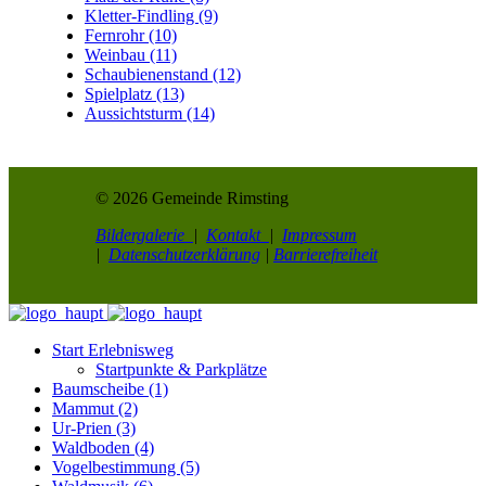
Kletter-Findling (9)
Fernrohr (10)
Weinbau (11)
Schaubienenstand (12)
Spielplatz (13)
Aussichtsturm (14)
© 2026 Gemeinde Rimsting
Bildergalerie
|
Kontakt
|
Impressum
|
Datenschutzerklärung
|
Barrierefreiheit
Start Erlebnisweg
Startpunkte & Parkplätze
Baumscheibe (1)
Mammut (2)
Ur-Prien (3)
Waldboden (4)
Vogelbestimmung (5)