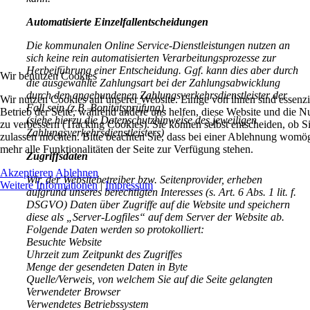
Automatisierte Einzelfallentscheidungen
Die kommunalen Online Service-Dienstleistungen nutzen an
sich keine rein automatisierten Verarbeitungsprozesse zur
Herbeiführung einer Entscheidung. Ggf. kann dies aber durch
Wir benutzen Cookies
die ausgewählte Zahlungsart bei der Zahlungsabwicklung
durch den angebundenen Zahlungsverkehrsdienstleister der
Wir nutzen Cookies auf unserer Website. Einige von ihnen sind essenzie
Fall sein (z.B. Bonitätsprüfung).
Betrieb der Seite, während andere uns helfen, diese Website und die N
(siehe hierzu die Datenschutzhinweise des jeweiligen
zu verbessern (Tracking Cookies). Sie können selbst entscheiden, ob S
Zahlungsverkehrsdienstleisters)
zulassen möchten. Bitte beachten Sie, dass bei einer Ablehnung womög
mehr alle Funktionalitäten der Seite zur Verfügung stehen.
Zugriffsdaten
Akzeptieren
Ablehnen
Wir, der Websitebetreiber bzw. Seitenprovider, erheben
Weitere Informationen
|
Impressum
aufgrund unseres berechtigten Interesses (s. Art. 6 Abs. 1 lit. f.
DSGVO) Daten über Zugriffe auf die Website und speichern
diese als „Server-Logfiles“ auf dem Server der Website ab.
Folgende Daten werden so protokolliert:
Besuchte Website
Uhrzeit zum Zeitpunkt des Zugriffes
Menge der gesendeten Daten in Byte
Quelle/Verweis, von welchem Sie auf die Seite gelangten
Verwendeter Browser
Verwendetes Betriebssystem