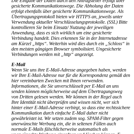
Die Eingabe der Daten durch den Antragsteller erfolgt über
gesicherte Kommunikationswege. Die Abholung der Daten
erfolgt ebenfalls über gesicherte Kommunikationswege. Als
Übertragungsprotokoll bieten wir HTTPS an, jeweils unter
Verwendung aktueller Verschlüsselungsprotokolle. (SSL) Bitte
kontrollieren Sie beim Einsatz/ Nutzung der jeweiligen
Anwendung, dass es sich wirklich um eine gesicherte
Verbindung handelt. Dies erkennen Sie in der Internetadresse
am Kürzel „https“. Weiterhin wird dies durch ein „Schloss“ in
den meisten gängigen Browser symbolisiert. Ungesicherte
Verbindungen werden mit „http“ angezeigt.
E-Mail
Wenn Sie uns ihre E-Mail-Adresse angegeben haben, werden
wir Ihre E-Mail-Adresse nur für die Korrespondenz gemäß den
hier vereinbarten Zwecken mit Ihnen verwenden.
Informationen, die Sie unverschlüsselt per E-Mail an uns
senden können möglicherweise auf dem Übertragungsweg
von Dritten gelesen werden. Wir können in der Regel auch
Ihre Identität nicht überprüfen und wissen nicht, wer sich
hinter einer E-Mail-Adresse verbirgt, so dass eine rechtssichere
Kommunikation durch einfache E-Mail daher nicht
gewährleistet ist. Wir setzen zudem sog. SPAM-Filter gegen
unerwünschte Werbung ein, die in seltenen Fällen auch
normale E-Mails fälschlicherweise automatisch als