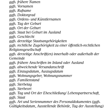
ggfs. frühere Namen
ggfs. Vornamen
ggfs. Rufname
ggfs. Doktorgrad
ggfs. Ordens- und Künstlernamen
ggfs. Tag der Geburt
ggfs. Ort der Geburt
ggfs. Staat bei Geburt im Ausland
ggfs. Geschlecht
ggfs. derzeitige Staatsangehörigkeiten
ggfs. rechtliche Zugehörigkeit zu einer öffentlich-rechtlichen
Religionsgesellschaft
ggfs. derzeitige Anschrift(en) innerhalb oder außerhalb der
Gemeinde
ggfs. frühere Anschriften im Inland oder Ausland
ggfs. abweichende Versandanschrift
ggfs. Einzugsdatum, Auszugsdatum
ggfs. Wohnungsgeber, Wohnungsnummer
ggfs. Familienstand
ggfs. Sterbetag
ggfs. Sterbeort
ggfs. Tag und Ort der Eheschließung/ Lebenspartnerschaft,
ggfs. Staat
ggfs. Art und Seriennummer des Personaldokumentes (ggfs.
Gültigkeitsdatum, Ausstellende Behörde, Tag der Ausstellung)