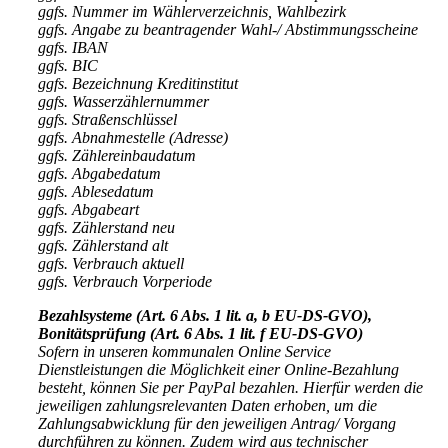
ggfs. Nummer im Wählerverzeichnis, Wahlbezirk
ggfs. Angabe zu beantragender Wahl-/ Abstimmungsscheine
ggfs. IBAN
ggfs. BIC
ggfs. Bezeichnung Kreditinstitut
ggfs. Wasserzählernummer
ggfs. Straßenschlüssel
ggfs. Abnahmestelle (Adresse)
ggfs. Zählereinbaudatum
ggfs. Abgabedatum
ggfs. Ablesedatum
ggfs. Abgabeart
ggfs. Zählerstand neu
ggfs. Zählerstand alt
ggfs. Verbrauch aktuell
ggfs. Verbrauch Vorperiode
Bezahlsysteme (Art. 6 Abs. 1 lit. a, b EU-DS-GVO),
Bonitätsprüfung (Art. 6 Abs. 1 lit. f EU-DS-GVO)
Sofern in unseren kommunalen Online Service
Dienstleistungen die Möglichkeit einer Online-Bezahlung
besteht, können Sie per PayPal bezahlen. Hierfür werden die
jeweiligen zahlungsrelevanten Daten erhoben, um die
Zahlungsabwicklung für den jeweiligen Antrag/ Vorgang
durchführen zu können. Zudem wird aus technischer