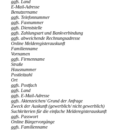
ggfs. Land
E-Mail-Adresse
Benutzername
ggfs. Telefonnummer
ggfs. Faxnummer
ggfs. Dienststelle
ggfs. Zahlungsart und Bankverbindung
ggfs. abweichende Rechnungsadresse
Online Melderegisterauskunft
Familienname
Vornamen
ggfs. Firmenname
Straße
Hausnummer
Postleitzahl
Ort
ggfs. Postfach
ggfs. Land
ggfs. E-Mail-Adresse
ggfs. Aktenzeichen/ Grund der Anfrage
Zweck der Auskunft (gewerblich/ nicht gewerblich)
Suchkriterien für die einfache Melderegisterauskunft
ggfs. Passwort
Online Bürgervorgänge
ggfs. Familienname