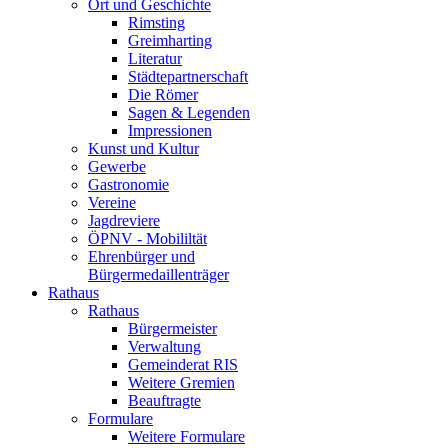
Ort und Geschichte
Rimsting
Greimharting
Literatur
Städtepartnerschaft
Die Römer
Sagen & Legenden
Impressionen
Kunst und Kultur
Gewerbe
Gastronomie
Vereine
Jagdreviere
ÖPNV - Mobililtät
Ehrenbürger und
Bürgermedaillenträger
Rathaus
Rathaus
Bürgermeister
Verwaltung
Gemeinderat RIS
Weitere Gremien
Beauftragte
Formulare
Weitere Formulare