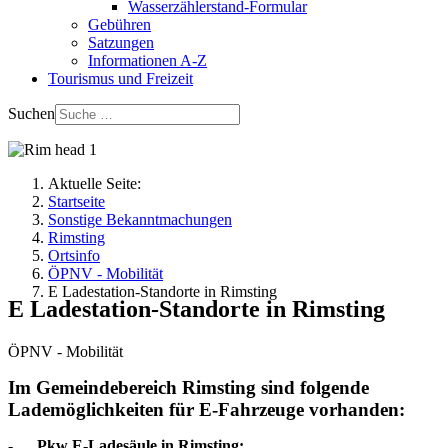
Wasserzählerstand-Formular
Gebühren
Satzungen
Informationen A-Z
Tourismus und Freizeit
Suchen
Aktuelle Seite:
Startseite
Sonstige Bekanntmachungen
Rimsting
Ortsinfo
ÖPNV - Mobilität
E Ladestation-Standorte in Rimsting
E Ladestation-Standorte in Rimsting
ÖPNV - Mobilität
Im Gemeindebereich Rimsting sind folgende
Lademöglichkeiten für E-Fahrzeuge vorhanden:
- Pkw E-Ladesäule in Rimsting: