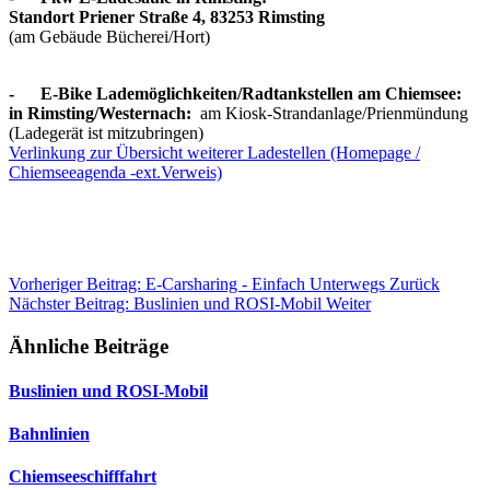
Standort Priener Straße 4, 83253 Rimsting
(am Gebäude Bücherei/Hort)
- E-Bike Lademöglichkeiten/Radtankstellen am Chiemsee:
in Rimsting/Westernach:
am Kiosk-Strandanlage/Prienmündung
(Ladegerät ist mitzubringen)
Verlinkung zur Übersicht weiterer Ladestellen (Homepage /
Chiemseeagenda -ext.Verweis)
Vorheriger Beitrag: E-Carsharing - Einfach Unterwegs
Zurück
Nächster Beitrag: Buslinien und ROSI-Mobil
Weiter
Ähnliche Beiträge
Buslinien und ROSI-Mobil
Bahnlinien
Chiemseeschifffahrt