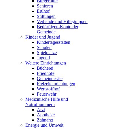
Bürgerhilfe
Senioren
Ertlhof
Stiftungen
Verbände und Hilfegruppen
Bedürftigen-Konto der
Gemeinde
Kinder und Jugend
Kindertagesstätten
Schulen
Spielplätze
Jugend
Weitere Einrichtungen
Bücherei
Friedhöfe
Gemeindesäle
Freizeiteinrichtungen
Wertstoffhof
Feuerwehr
Medizinische Hilfe und
Notrufnummern
Arzt
Apotheke
Zahnarzt
Energie und Umwelt