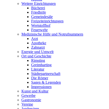
Weitere Einrichtungen
Bücherei
Friedhöfe
Gemeindesäle
Freizeiteinrichtungen
Wertstoffhof
Feuerwehr
Medizinische Hilfe und Notrufnummern
Arzt
Apotheke
Zahnarzt
Energie und Umwelt
Ort und Geschichte
Rimsting
Greimharting
Literatur
Städtepartnerschaft
Die Römer
Sagen & Legenden
Impressionen
Kunst und Kultur
Gewerbe
Gastronomie
Vereine
Jagdreviere