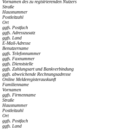
Vornamen des zu registrierenden Nutzers
Straße
Hausnummer
Postleitzahl
Ort
ggfs. Postfach
ggfs. Adresszusatz
ggfs. Land
E-Mail-Adresse
Benutzername
ggfs. Telefonnummer
ggfs. Faxnummer
ggfs. Dienststelle
ggfs. Zahlungsart und Bankverbindung
ggfs. abweichende Rechnungsadresse
Online Melderegisterauskunft
Familienname
Vornamen
ggfs. Firmenname
Straße
Hausnummer
Postleitzahl
Ort
ggfs. Postfach
ggfs. Land