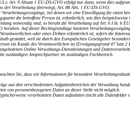
.v. Art. 9 Absatz 1 EU-DS-GVO erfolgt nur dann, wenn dies aufgrund r
uss der Verarbeitung überwiegt, Art. 88 Abs. 1 EU-DS-GVO.
r Verarbeitungsvorgänge, bei denen wir eine Einwilligung für einen be
artei die betroffene Person ist, erforderlich, wie dies beispielsweise 
istung notwendig sind, so beruht die Verarbeitung auf Art. 6 I lit. b
VO beruhen. Auf dieser Rechtsgrundlage basieren Verarbeitungsvorgäng
erantwortlichen oder eines Dritten erforderlich ist, sofern die Interes
alb gestattet, weil sie durch den Europäischen Gesetzgeber besonders 
 Person ein Kunde des Verantwortlichen ist (Erwägungsgrund 47 Satz 
en angebotenen Online Verwaltungs-Dienstleistungen und Datenverarb
 die zuständigen Ansprechpartner im zuständigen Fachbereich.
beachten Sie, dass wir Informationen für besondere Verarbeitungssituat
ge aus den verschiedensten Aufgabenbereichen der Verwaltung handelt 
rten von personenbezogenen Daten an dieser Stelle nicht möglich.
ischerweise verarbeiteten Daten aufzulisten (nicht alle Datenfelder s