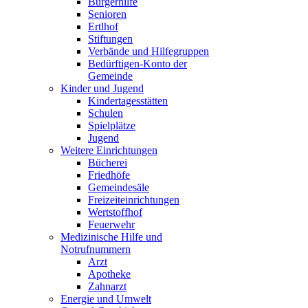
Bürgerhilfe
Senioren
Ertlhof
Stiftungen
Verbände und Hilfegruppen
Bedürftigen-Konto der
Gemeinde
Kinder und Jugend
Kindertagesstätten
Schulen
Spielplätze
Jugend
Weitere Einrichtungen
Bücherei
Friedhöfe
Gemeindesäle
Freizeiteinrichtungen
Wertstoffhof
Feuerwehr
Medizinische Hilfe und
Notrufnummern
Arzt
Apotheke
Zahnarzt
Energie und Umwelt