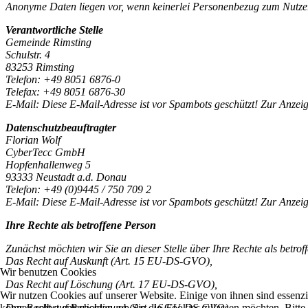
Anonyme Daten liegen vor, wenn keinerlei Personenbezug zum Nutzer
Verantwortliche Stelle
Gemeinde Rimsting
Schulstr. 4
83253 Rimsting
Telefon: +49 8051 6876-0
Telefax: +49 8051 6876-30
E-Mail:
Diese E-Mail-Adresse ist vor Spambots geschützt! Zur Anzeig
Datenschutzbeauftragter
Florian Wolf
CyberTecc GmbH
Hopfenhallenweg 5
93333 Neustadt a.d. Donau
Telefon: +49 (0)9445 / 750 709 2
E-Mail:
Diese E-Mail-Adresse ist vor Spambots geschützt! Zur Anzeig
Ihre Rechte als betroffene Person
Zunächst möchten wir Sie an dieser Stelle über Ihre Rechte als betr
Das Recht auf Auskunft (Art. 15 EU-DS-GVO),
Wir benutzen Cookies
Das Recht auf Löschung (Art. 17 EU-DS-GVO),
Wir nutzen Cookies auf unserer Website. Einige von ihnen sind essenzi
Das Recht auf Berichtigung (Art. 16 EU-DS-GVO),
können selbst entscheiden, ob Sie die Cookies zulassen möchten. Bitte