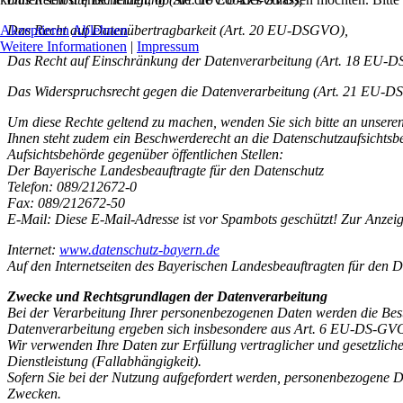
Das Recht auf Datenübertragbarkeit (Art. 20 EU-DSGVO),
Akzeptieren
Ablehnen
Weitere Informationen
|
Impressum
Das Recht auf Einschränkung der Datenverarbeitung (Art. 18 EU-
Das Widerspruchsrecht gegen die Datenverarbeitung (Art. 21 EU-D
Um diese Rechte geltend zu machen, wenden Sie sich bitte an unseren
Ihnen steht zudem ein Beschwerderecht an die Datenschutzaufsichtsb
Aufsichtsbehörde gegenüber öffentlichen Stellen:
Der Bayerische Landesbeauftragte für den Datenschutz
Telefon: 089/212672-0
Fax: 089/212672-50
E-Mail:
Diese E-Mail-Adresse ist vor Spambots geschützt! Zur Anzeig
Internet:
www.datenschutz-bayern.de
Auf den Internetseiten des Bayerischen Landesbeauftragten für den 
Zwecke und Rechtsgrundlagen der Datenverarbeitung
Bei der Verarbeitung Ihrer personenbezogenen Daten werden die Be
Datenverarbeitung ergeben sich insbesondere aus Art. 6 EU-DS-GV
Wir verwenden Ihre Daten zur Erfüllung vertraglicher und gesetzlic
Dienstleistung (Fallabhängigkeit).
Sofern Sie bei der Nutzung aufgefordert werden, personenbezogene D
Zwecken.