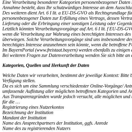
Eine Verarbeitung besonderer Kategorien personenbezogener Daten i.S
Annahme besteht, dass Ihr schutzwürdiges Interesse an dem Ausschl
Des weiteren dient Art. 6 I lit. a EU-DS-GVO als Rechtsgrundlage fü
personenbezogener Daten zur Erfüllung eines Vertrags, dessen Vertragsp
Lieferung oder die Erbringung einer sonstigen Leistung oder Gegenle
Letztlich könnten Verarbeitungsvorgänge auf Art. 6 I lit. f EU-DS-G
wenn die Verarbeitung zur Wahrung eines berechtigten Interesses des V
überwiegen. Solche Verarbeitungsvorgänge sind uns insbesondere desh
berechtigtes Interesse anzunehmen sein könnte, wenn die betroffene
Im BayernPortal (www.freistaat.bayern) werden ebenfalls zu einig
Bei weiteren Fragen zur Datenverarbeitung wenden Sie sich bitte an
Kategorien, Quellen und Herkunft der Daten
Welche Daten wir verarbeiten, bestimmt der jeweilige Kontext: Bitte 
Verfügung stellen.
Da es sich um eine Sammlung verschiedenster Online-Vorgänge/ Anträ
umfassende Auflistung aller möglichen betroffenen Kategorien und A
Aus Transparenzgründen wurde jedoch versucht, alle möglichen und typ
für die …
Registrierung eines Nutzerkontos
Bezeichnung der Institution
Mandant der Institution
Name des Ansprechpartners der Institution, ggfs. Anrede
Name des zu registrierenden Nutzers