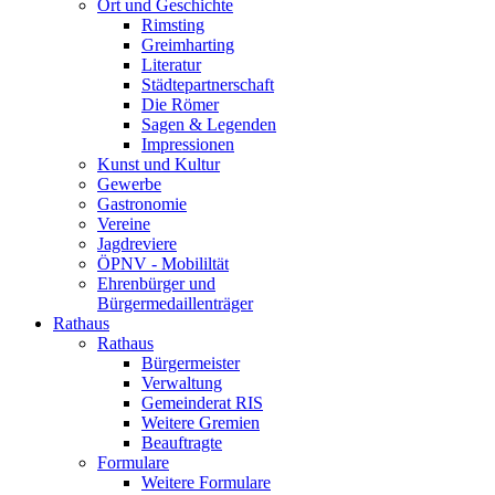
Ort und Geschichte
Rimsting
Greimharting
Literatur
Städtepartnerschaft
Die Römer
Sagen & Legenden
Impressionen
Kunst und Kultur
Gewerbe
Gastronomie
Vereine
Jagdreviere
ÖPNV - Mobililtät
Ehrenbürger und
Bürgermedaillenträger
Rathaus
Rathaus
Bürgermeister
Verwaltung
Gemeinderat RIS
Weitere Gremien
Beauftragte
Formulare
Weitere Formulare