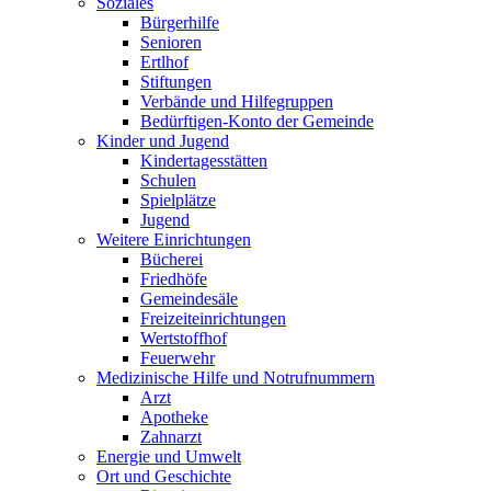
Soziales
Bürgerhilfe
Senioren
Ertlhof
Stiftungen
Verbände und Hilfegruppen
Bedürftigen-Konto der Gemeinde
Kinder und Jugend
Kindertagesstätten
Schulen
Spielplätze
Jugend
Weitere Einrichtungen
Bücherei
Friedhöfe
Gemeindesäle
Freizeiteinrichtungen
Wertstoffhof
Feuerwehr
Medizinische Hilfe und Notrufnummern
Arzt
Apotheke
Zahnarzt
Energie und Umwelt
Ort und Geschichte