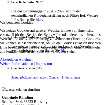
Freie KiTa Plätze 26/27
Für das Betreuungsjahr 2026 / 2027 sind in den
gemeindlichen Kindertagesstätten noch Plätze frei. Weitere
Infos finden Sie
hier
.
Wir benutzen Cookies
Wir nutzen Cookies auf unserer Website. Einige von ihnen sind
essenziell für den Betrieb der Seite, während andere uns helfen, diese
Gefahr für Obstbäume und Sträucher!
Website und die Nutzererfahrung zu verbessern (Tracking Cookies).
Sie können selbst entscheiden, ob Sie die Cookies zulassen möchten.
Bakterieller Feuerbrand zurück im Landkreis Rosenheim,
Bitte beachten Sie, dass bei einer Ablehnung womöglich nicht mehr
weitere Informationen finden Sie
hier
.
alle Funktionalitäten der Seite zur Verfügung stehen.
Akzeptieren
Ablehnen
Weitere Informationen
|
Impressum
Gemeinderatsinfo (RIS)
Sitzungsbekanntmachungen, Gremien - Informationen
Gemeinde Rimsting
Schulstraße 4, 83253 Rimsting