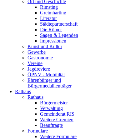
Ort und Geschichte
Rimsting
Greimharting
Literatur
Städtepartnerschaft
Die Römer
Sagen & Legenden
Impressionen
Kunst und Kultur
Gewerbe
Gastronomie
Vereine
Jagdreviere
ÖPNV - Mobililtät
Ehrenbürger und
Bürgermedaillenträger
Rathaus
Rathaus
Bürgermeister
Verwaltung
Gemeinderat RIS
Weitere Gremien
Beauftragte
Formulare
Weitere Formulare