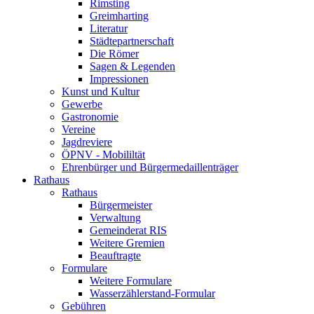
Rimsting
Greimharting
Literatur
Städtepartnerschaft
Die Römer
Sagen & Legenden
Impressionen
Kunst und Kultur
Gewerbe
Gastronomie
Vereine
Jagdreviere
ÖPNV - Mobililtät
Ehrenbürger und Bürgermedaillenträger
Rathaus
Rathaus
Bürgermeister
Verwaltung
Gemeinderat RIS
Weitere Gremien
Beauftragte
Formulare
Weitere Formulare
Wasserzählerstand-Formular
Gebühren