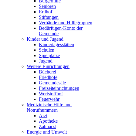
Bürgerhilfe
Senioren
Ertlhof
Stiftungen
Verbände und Hilfegruppen
Bedürftigen-Konto der
Gemeinde
Kinder und Jugend
Kindertagesstätten
Schulen
Spielplätze
Jugend
Weitere Einrichtungen
Bücherei
Friedhöfe
Gemeindesäle
Freizeiteinrichtungen
Wertstoffhof
Feuerwehr
Medizinische Hilfe und
Notrufnummern
Arzt
Apotheke
Zahnarzt
Energie und Umwelt