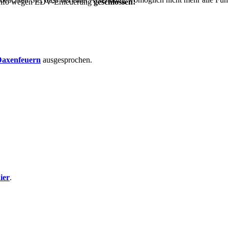
t-Info wegen EDV-Erneuerung
geschlossen!
axenfeuern
ausgesprochen.
ier
.