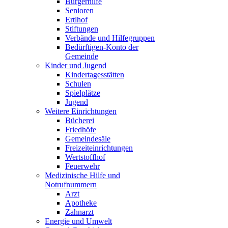
Bürgerhilfe
Senioren
Ertlhof
Stiftungen
Verbände und Hilfegruppen
Bedürftigen-Konto der
Gemeinde
Kinder und Jugend
Kindertagesstätten
Schulen
Spielplätze
Jugend
Weitere Einrichtungen
Bücherei
Friedhöfe
Gemeindesäle
Freizeiteinrichtungen
Wertstoffhof
Feuerwehr
Medizinische Hilfe und
Notrufnummern
Arzt
Apotheke
Zahnarzt
Energie und Umwelt