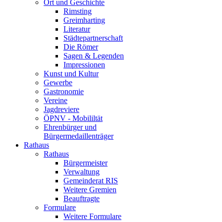
Ort und Geschichte
Rimsting
Greimharting
Literatur
Städtepartnerschaft
Die Römer
Sagen & Legenden
Impressionen
Kunst und Kultur
Gewerbe
Gastronomie
Vereine
Jagdreviere
ÖPNV - Mobililtät
Ehrenbürger und
Bürgermedaillenträger
Rathaus
Rathaus
Bürgermeister
Verwaltung
Gemeinderat RIS
Weitere Gremien
Beauftragte
Formulare
Weitere Formulare