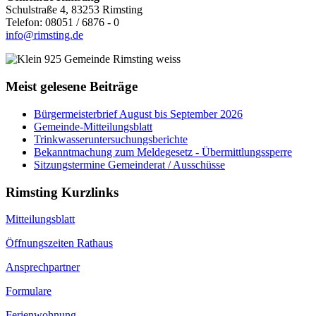
Schulstraße 4, 83253 Rimsting
Telefon: 08051 / 6876 - 0
info@rimsting.de
Meist gelesene Beiträge
Bürgermeisterbrief August bis September 2026
Gemeinde-Mitteilungsblatt
Trinkwasseruntersuchungsberichte
Bekanntmachung zum Meldegesetz - Übermittlungssperre
Sitzungstermine Gemeinderat / Ausschüsse
Rimsting Kurzlinks
Mitteilungsblatt
Öffnungszeiten Rathaus
Ansprechpartner
Formulare
Ferienwohnung