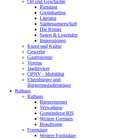
Ort und Geschichte
Rimsting
Greimharting
Literatur
Städtepartnerschaft
Die Römer
Sagen & Legenden
Impressionen
Kunst und Kultur
Gewerbe
Gastronomie
Vereine
Jagdreviere
ÖPNV - Mobililtät
Ehrenbürger und
Bürgermedaillenträger
Rathaus
Rathaus
Bürgermeister
Verwaltung
Gemeinderat RIS
Weitere Gremien
Beauftragte
Formulare
Weitere Formulare