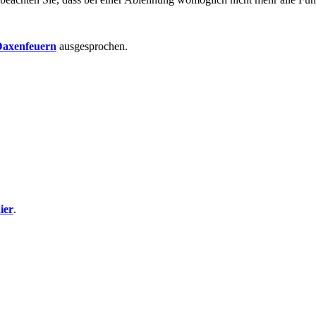
axenfeuern
ausgesprochen.
ier
.