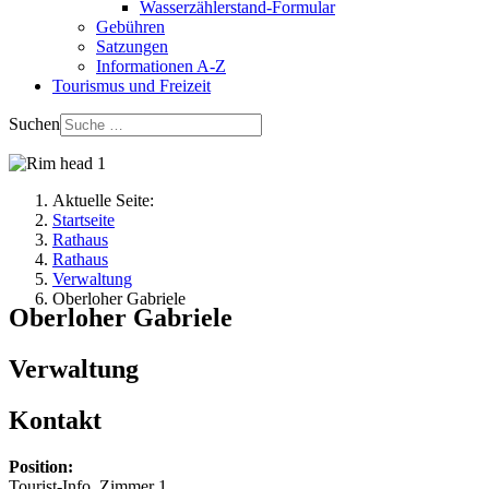
Wasserzählerstand-Formular
Gebühren
Satzungen
Informationen A-Z
Tourismus und Freizeit
Suchen
Aktuelle Seite:
Startseite
Rathaus
Rathaus
Verwaltung
Oberloher Gabriele
Oberloher Gabriele
Verwaltung
Kontakt
Position:
Tourist-Info, Zimmer 1