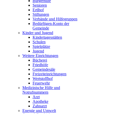
Bürgerhilfe
Senioren
Ertlhof
Stiftungen
Verbände und Hilfegruppen
Bedürftigen-Konto der
Gemeinde
Kinder und Jugend
Kindertagesstätten
Schulen
Spielplätze
Jugend
Weitere Einrichtungen
Bücherei
Friedhöfe
Gemeindesäle
Freizeiteinrichtungen
Wertstoffhof
Feuerwehr
Medizinische Hilfe und
Notrufnummern
Arzt
Apotheke
Zahnarzt
Energie und Umwelt