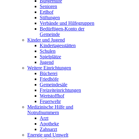
Bürgerhilfe
Senioren
Ertlhof
Stiftungen
Verbände und Hilfegruppen
Bedürftigen-Konto der
Gemeinde
Kinder und Jugend
Kindertagesstätten
Schulen
Spielplätze
Jugend
Weitere Einrichtungen
Bücherei
Friedhöfe
Gemeindesäle
Freizeiteinrichtungen
Wertstoffhof
Feuerwehr
Medizinische Hilfe und
Notrufnummern
Arzt
Apotheke
Zahnarzt
Energie und Umwelt