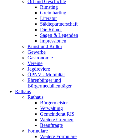
Ort und Geschichte
Rimsting
Greimharting
Literatur
Städtepartnerschaft
Die Römer
Sagen & Legenden
Impressionen
Kunst und Kultur
Gewerbe
Gastronomie
Vereine
Jagdreviere
ÖPNV - Mobililtät
Ehrenbürger und
Bürgermedaillenträger
Rathaus
Rathaus
Bürgermeister
Verwaltung
Gemeinderat RIS
Weitere Gremien
Beauftragte
Formulare
Weitere Formulare