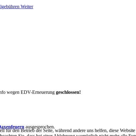
llgebühren
Weiter
t-Info wegen EDV-Erneuerung
geschlossen!
axenfeuern
ausgesprochen.
ell für den Betrieb der Seite, während andere uns helfen, diese Websit
 beachten Sie, dass bei einer Ablehnung womöglich nicht mehr alle Funk