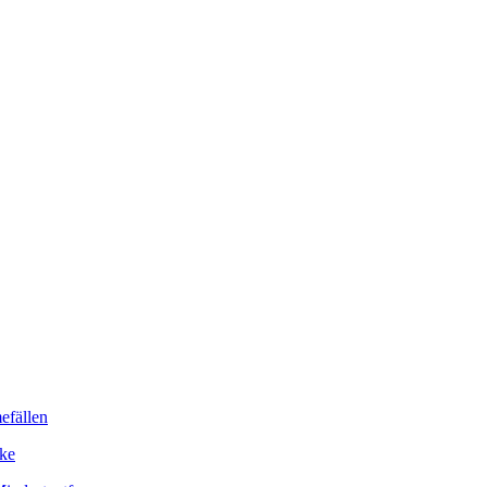
efällen
nke