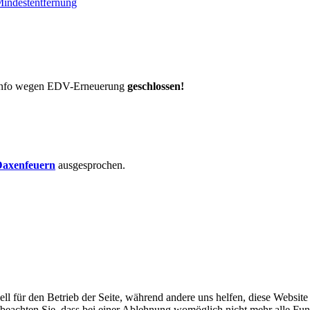
Mindestentfernung
t-Info wegen EDV-Erneuerung
geschlossen!
axenfeuern
ausgesprochen.
ell für den Betrieb der Seite, während andere uns helfen, diese Websit
 beachten Sie, dass bei einer Ablehnung womöglich nicht mehr alle Funk