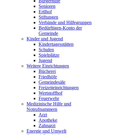
Bürgerhilfe
Senioren
Ertlhof
Stiftungen
Verbände und Hilfegruppen
Bedürftigen-Konto der
Gemeinde
Kinder und Jugend
Kindertagesstätten
Schulen
Spielplätze
Jugend
Weitere Einrichtungen
Bücherei
Friedhöfe
Gemeindesäle
Freizeiteinrichtungen
Wertstoffhof
Feuerwehr
Medizinische Hilfe und
Notrufnummern
Arzt
Apotheke
Zahnarzt
Energie und Umwelt