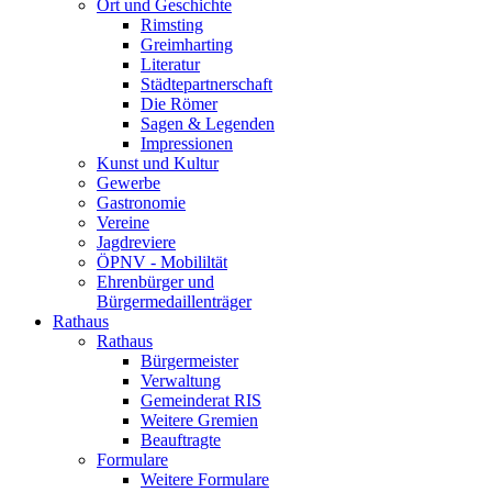
Ort und Geschichte
Rimsting
Greimharting
Literatur
Städtepartnerschaft
Die Römer
Sagen & Legenden
Impressionen
Kunst und Kultur
Gewerbe
Gastronomie
Vereine
Jagdreviere
ÖPNV - Mobililtät
Ehrenbürger und
Bürgermedaillenträger
Rathaus
Rathaus
Bürgermeister
Verwaltung
Gemeinderat RIS
Weitere Gremien
Beauftragte
Formulare
Weitere Formulare