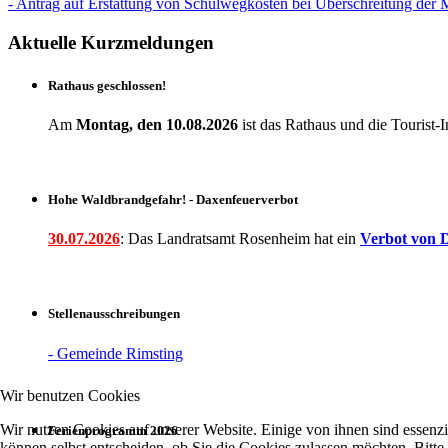
- Antrag auf Erstattung von Schulwegkosten bei Überschreitung der 
Aktuelle Kurzmeldungen
Rathaus geschlossen!
Am
Montag, den 10.08.2026
ist das Rathaus und die Touris
Hohe Waldbrandgefahr! - Daxenfeuerverbot
30.07.2026
: Das Landratsamt Rosenheim hat ein
Verbot
von D
Stellenausschreibungen
- Gemeinde Rimsting
Wir benutzen Cookies
Wir nutzen Cookies auf unserer Website. Einige von ihnen sind essenzi
Ferienprogramm 2026
können selbst entscheiden, ob Sie die Cookies zulassen möchten. Bitte