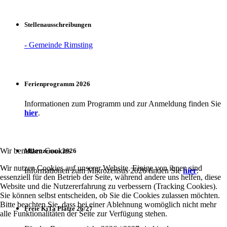
Stellenausschreibungen
- Gemeinde Rimsting
Ferienprogramm 2026
Informationen zum Programm und zur Anmeldung finden Sie
hier
.
Wir benutzen Cookies
Mikrozensus 2026
Wir nutzen Cookies auf unserer Website. Einige von ihnen sind
Informationen zum Mikrozensus 2026 finden Sie
hier
.
essenziell für den Betrieb der Seite, während andere uns helfen, diese
Website und die Nutzererfahrung zu verbessern (Tracking Cookies).
Sie können selbst entscheiden, ob Sie die Cookies zulassen möchten.
Bitte beachten Sie, dass bei einer Ablehnung womöglich nicht mehr
Freie KiTa Plätze 26/27
alle Funktionalitäten der Seite zur Verfügung stehen.