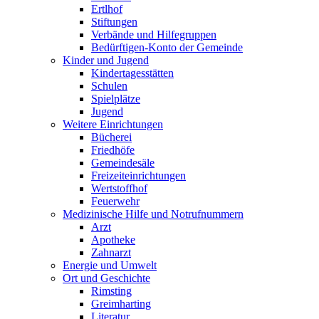
Ertlhof
Stiftungen
Verbände und Hilfegruppen
Bedürftigen-Konto der Gemeinde
Kinder und Jugend
Kindertagesstätten
Schulen
Spielplätze
Jugend
Weitere Einrichtungen
Bücherei
Friedhöfe
Gemeindesäle
Freizeiteinrichtungen
Wertstoffhof
Feuerwehr
Medizinische Hilfe und Notrufnummern
Arzt
Apotheke
Zahnarzt
Energie und Umwelt
Ort und Geschichte
Rimsting
Greimharting
Literatur