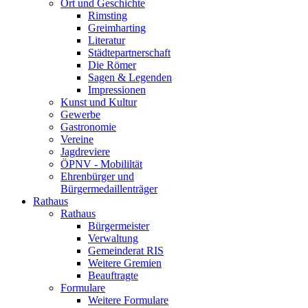
Ort und Geschichte
Rimsting
Greimharting
Literatur
Städtepartnerschaft
Die Römer
Sagen & Legenden
Impressionen
Kunst und Kultur
Gewerbe
Gastronomie
Vereine
Jagdreviere
ÖPNV - Mobililtät
Ehrenbürger und
Bürgermedaillenträger
Rathaus
Rathaus
Bürgermeister
Verwaltung
Gemeinderat RIS
Weitere Gremien
Beauftragte
Formulare
Weitere Formulare