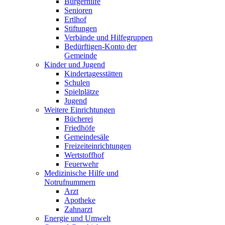
Bürgerhilfe
Senioren
Ertlhof
Stiftungen
Verbände und Hilfegruppen
Bedürftigen-Konto der
Gemeinde
Kinder und Jugend
Kindertagesstätten
Schulen
Spielplätze
Jugend
Weitere Einrichtungen
Bücherei
Friedhöfe
Gemeindesäle
Freizeiteinrichtungen
Wertstoffhof
Feuerwehr
Medizinische Hilfe und
Notrufnummern
Arzt
Apotheke
Zahnarzt
Energie und Umwelt