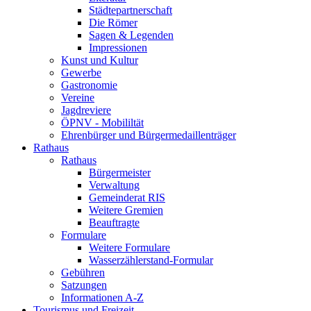
Städtepartnerschaft
Die Römer
Sagen & Legenden
Impressionen
Kunst und Kultur
Gewerbe
Gastronomie
Vereine
Jagdreviere
ÖPNV - Mobililtät
Ehrenbürger und Bürgermedaillenträger
Rathaus
Rathaus
Bürgermeister
Verwaltung
Gemeinderat RIS
Weitere Gremien
Beauftragte
Formulare
Weitere Formulare
Wasserzählerstand-Formular
Gebühren
Satzungen
Informationen A-Z
Tourismus und Freizeit