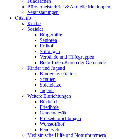
Fundsachen
Bürgermeisterbrief & Aktuelle Meldungen
Veranstaltungen
Ortsinfo
Kirche
Soziales
Bürgerhilfe
Senioren
Ertlhof
Stiftungen
Verbände und Hilfegruppen
Bedürftigen-Konto der Gemeinde
Kinder und Jugend
Kindertagesstätten
Schulen
Spielplätze
Jugend
Weitere Einrichtungen
Bücherei
Friedhöfe
Gemeindesäle
Freizeiteinrichtungen
Wertstoffhof
Feuerwehr
Medizinische Hilfe und Notrufnummern