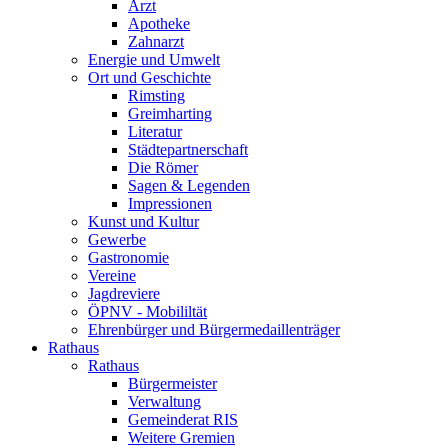
Arzt
Apotheke
Zahnarzt
Energie und Umwelt
Ort und Geschichte
Rimsting
Greimharting
Literatur
Städtepartnerschaft
Die Römer
Sagen & Legenden
Impressionen
Kunst und Kultur
Gewerbe
Gastronomie
Vereine
Jagdreviere
ÖPNV - Mobililtät
Ehrenbürger und Bürgermedaillenträger
Rathaus
Rathaus
Bürgermeister
Verwaltung
Gemeinderat RIS
Weitere Gremien