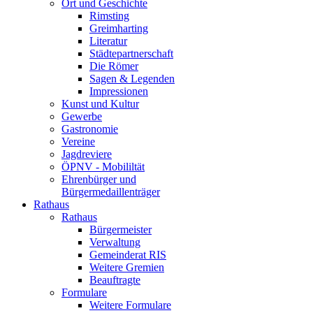
Ort und Geschichte
Rimsting
Greimharting
Literatur
Städtepartnerschaft
Die Römer
Sagen & Legenden
Impressionen
Kunst und Kultur
Gewerbe
Gastronomie
Vereine
Jagdreviere
ÖPNV - Mobililtät
Ehrenbürger und
Bürgermedaillenträger
Rathaus
Rathaus
Bürgermeister
Verwaltung
Gemeinderat RIS
Weitere Gremien
Beauftragte
Formulare
Weitere Formulare