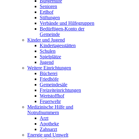
Bürgerhilfe
Senioren
Ertlhof
Stiftungen
Verbände und Hilfegruppen
Bedürftigen-Konto der
Gemeinde
Kinder und Jugend
Kindertagesstätten
Schulen
Spielplätze
Jugend
Weitere Einrichtungen
Bücherei
Friedhöfe
Gemeindesäle
Freizeiteinrichtungen
Wertstoffhof
Feuerwehr
Medizinische Hilfe und
Notrufnummern
Arzt
Apotheke
Zahnarzt
Energie und Umwelt