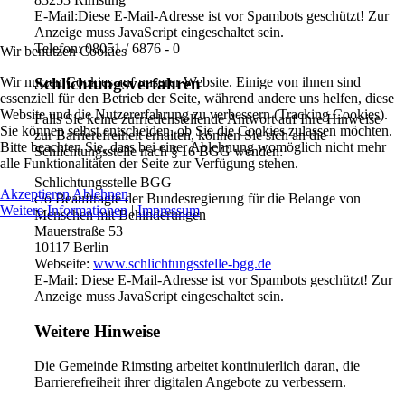
E-Mail:
Diese E-Mail-Adresse ist vor Spambots geschützt! Zur
Anzeige muss JavaScript eingeschaltet sein.
Telefon: 08051 / 6876 - 0
Wir benutzen Cookies
Wir nutzen Cookies auf unserer Website. Einige von ihnen sind
Schlichtungsverfahren
essenziell für den Betrieb der Seite, während andere uns helfen, diese
Website und die Nutzererfahrung zu verbessern (Tracking Cookies).
Falls Sie keine zufriedenstellende Antwort auf Ihre Hinweise
Sie können selbst entscheiden, ob Sie die Cookies zulassen möchten.
zur Barrierefreiheit erhalten, können Sie sich an die
Bitte beachten Sie, dass bei einer Ablehnung womöglich nicht mehr
Schlichtungsstelle nach § 16 BGG wenden:
alle Funktionalitäten der Seite zur Verfügung stehen.
Schlichtungsstelle BGG
Akzeptieren
Ablehnen
c/o Beauftragte der Bundesregierung für die Belange von
Weitere Informationen
|
Impressum
Menschen mit Behinderungen
Mauerstraße 53
10117 Berlin
Webseite:
www.schlichtungsstelle-bgg.de
E-Mail:
Diese E-Mail-Adresse ist vor Spambots geschützt! Zur
Anzeige muss JavaScript eingeschaltet sein.
Weitere Hinweise
Die Gemeinde Rimsting arbeitet kontinuierlich daran, die
Barrierefreiheit ihrer digitalen Angebote zu verbessern.