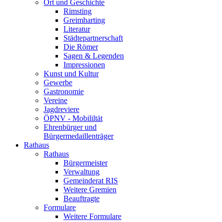
Ort und Geschichte
Rimsting
Greimharting
Literatur
Städtepartnerschaft
Die Römer
Sagen & Legenden
Impressionen
Kunst und Kultur
Gewerbe
Gastronomie
Vereine
Jagdreviere
ÖPNV - Mobililtät
Ehrenbürger und
Bürgermedaillenträger
Rathaus
Rathaus
Bürgermeister
Verwaltung
Gemeinderat RIS
Weitere Gremien
Beauftragte
Formulare
Weitere Formulare