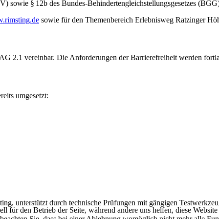
TV) sowie § 12b des Bundes-Behindertengleichstellungsgesetzes (BGG)
.rimsting.de
sowie für den Themenbereich Erlebnisweg Ratzinger H
 2.1 vereinbar. Die Anforderungen der Barrierefreiheit werden fortla
reits umgesetzt:
ing, unterstützt durch technische Prüfungen mit gängigen Testwerkzeu
ell für den Betrieb der Seite, während andere uns helfen, diese Websit
 beachten Sie, dass bei einer Ablehnung womöglich nicht mehr alle Funk