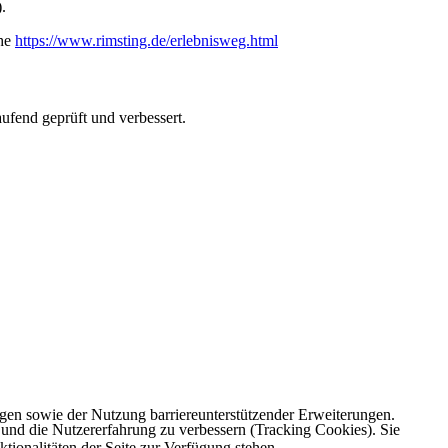
.
öhe
https://www.rimsting.de/erlebnisweg.html
ufend geprüft und verbessert.
gen sowie der Nutzung barriereunterstützender Erweiterungen.
e und die Nutzererfahrung zu verbessern (Tracking Cookies). Sie
tionalitäten der Seite zur Verfügung stehen.