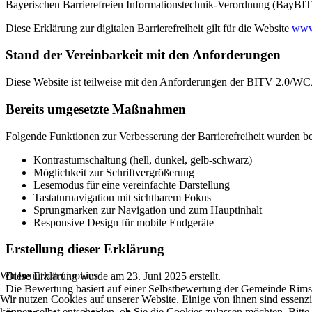
Bayerischen Barrierefreien Informationstechnik-Verordnung (BayBI
Diese Erklärung zur digitalen Barrierefreiheit gilt für die Website
www
Stand der Vereinbarkeit mit den Anforderungen
Diese Website ist teilweise mit den Anforderungen der BITV 2.0/WCAG
Bereits umgesetzte Maßnahmen
Folgende Funktionen zur Verbesserung der Barrierefreiheit wurden be
Kontrastumschaltung (hell, dunkel, gelb-schwarz)
Möglichkeit zur Schriftvergrößerung
Lesemodus für eine vereinfachte Darstellung
Tastaturnavigation mit sichtbarem Fokus
Sprungmarken zur Navigation und zum Hauptinhalt
Responsive Design für mobile Endgeräte
Erstellung dieser Erklärung
Wir benutzen Cookies
Diese Erklärung wurde am 23. Juni 2025 erstellt.
Die Bewertung basiert auf einer Selbstbewertung der Gemeinde Rimst
Wir nutzen Cookies auf unserer Website. Einige von ihnen sind essenzi
können selbst entscheiden, ob Sie die Cookies zulassen möchten. Bitte