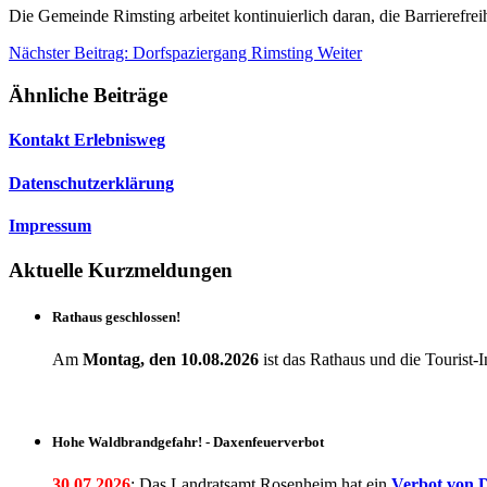
Die Gemeinde Rimsting arbeitet kontinuierlich daran, die Barrierefreih
Nächster Beitrag: Dorfspaziergang Rimsting
Weiter
Ähnliche Beiträge
Kontakt Erlebnisweg
Datenschutzerklärung
Impressum
Aktuelle Kurzmeldungen
Rathaus geschlossen!
Am
Montag, den 10.08.2026
ist das Rathaus und die Touris
Hohe Waldbrandgefahr! - Daxenfeuerverbot
30.07.2026
: Das Landratsamt Rosenheim hat ein
Verbot
von D