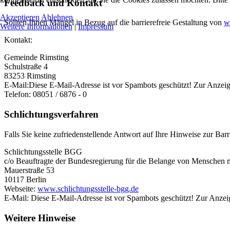
Feedback und Kontakt
Akzeptieren
Ablehnen
Sollten Ihnen Mängel in Bezug auf die barrierefreie Gestaltung von
w
Weitere Informationen
|
Impressum
Kontakt:
Gemeinde Rimsting
Schulstraße 4
83253 Rimsting
E-Mail:
Diese E-Mail-Adresse ist vor Spambots geschützt! Zur Anzeige
Telefon: 08051 / 6876 - 0
Schlichtungsverfahren
Falls Sie keine zufriedenstellende Antwort auf Ihre Hinweise zur Bar
Schlichtungsstelle BGG
c/o Beauftragte der Bundesregierung für die Belange von Menschen 
Mauerstraße 53
10117 Berlin
Webseite:
www.schlichtungsstelle-bgg.de
E-Mail:
Diese E-Mail-Adresse ist vor Spambots geschützt! Zur Anzeig
Weitere Hinweise