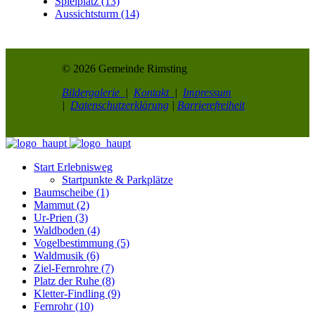
Spielplatz (13)
Aussichtsturm (14)
© 2026 Gemeinde Rimsting
Bildergalerie
|
Kontakt
|
Impressum
|
Datenschutzerklärung
|
Barrierefreiheit
Start Erlebnisweg
Startpunkte & Parkplätze
Baumscheibe (1)
Mammut (2)
Ur-Prien (3)
Waldboden (4)
Vogelbestimmung (5)
Waldmusik (6)
Ziel-Fernrohre (7)
Platz der Ruhe (8)
Kletter-Findling (9)
Fernrohr (10)