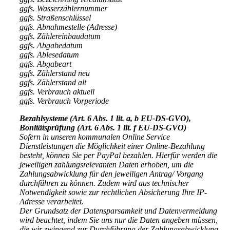
ggfs. Wasserzählernummer
ggfs. Straßenschlüssel
ggfs. Abnahmestelle (Adresse)
ggfs. Zählereinbaudatum
ggfs. Abgabedatum
ggfs. Ablesedatum
ggfs. Abgabeart
ggfs. Zählerstand neu
ggfs. Zählerstand alt
ggfs. Verbrauch aktuell
ggfs. Verbrauch Vorperiode
Bezahlsysteme (Art. 6 Abs. 1 lit. a, b EU-DS-GVO),
Bonitätsprüfung (Art. 6 Abs. 1 lit. f EU-DS-GVO)
Sofern in unseren kommunalen Online Service
Dienstleistungen die Möglichkeit einer Online-Bezahlung
besteht, können Sie per PayPal bezahlen. Hierfür werden die
jeweiligen zahlungsrelevanten Daten erhoben, um die
Zahlungsabwicklung für den jeweiligen Antrag/ Vorgang
durchführen zu können. Zudem wird aus technischer
Notwendigkeit sowie zur rechtlichen Absicherung Ihre IP-
Adresse verarbeitet.
Der Grundsatz der Datensparsamkeit und Datenvermeidung
wird beachtet, indem Sie uns nur die Daten angeben müssen,
die wir zwingend zur Durchführung der Zahlungsabwicklung