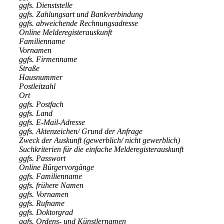
ggfs. Dienststelle
ggfs. Zahlungsart und Bankverbindung
ggfs. abweichende Rechnungsadresse
Online Melderegisterauskunft
Familienname
Vornamen
ggfs. Firmenname
Straße
Hausnummer
Postleitzahl
Ort
ggfs. Postfach
ggfs. Land
ggfs. E-Mail-Adresse
ggfs. Aktenzeichen/ Grund der Anfrage
Zweck der Auskunft (gewerblich/ nicht gewerblich)
Suchkriterien für die einfache Melderegisterauskunft
ggfs. Passwort
Online Bürgervorgänge
ggfs. Familienname
ggfs. frühere Namen
ggfs. Vornamen
ggfs. Rufname
ggfs. Doktorgrad
ggfs. Ordens- und Künstlernamen