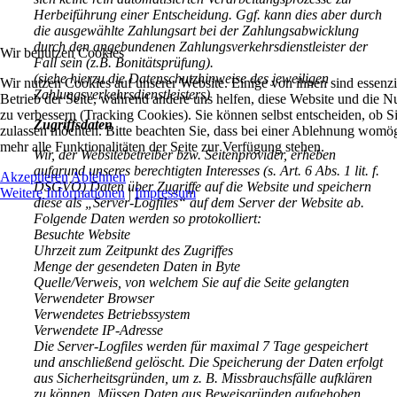
Herbeiführung einer Entscheidung. Ggf. kann dies aber durch
die ausgewählte Zahlungsart bei der Zahlungsabwicklung
durch den angebundenen Zahlungsverkehrsdienstleister der
Wir benutzen Cookies
Fall sein (z.B. Bonitätsprüfung).
(siehe hierzu die Datenschutzhinweise des jeweiligen
Wir nutzen Cookies auf unserer Website. Einige von ihnen sind essenzie
Zahlungsverkehrsdienstleisters)
Betrieb der Seite, während andere uns helfen, diese Website und die N
zu verbessern (Tracking Cookies). Sie können selbst entscheiden, ob S
Zugriffsdaten
zulassen möchten. Bitte beachten Sie, dass bei einer Ablehnung womög
mehr alle Funktionalitäten der Seite zur Verfügung stehen.
Wir, der Websitebetreiber bzw. Seitenprovider, erheben
aufgrund unseres berechtigten Interesses (s. Art. 6 Abs. 1 lit. f.
Akzeptieren
Ablehnen
DSGVO) Daten über Zugriffe auf die Website und speichern
Weitere Informationen
|
Impressum
diese als „Server-Logfiles“ auf dem Server der Website ab.
Folgende Daten werden so protokolliert:
Besuchte Website
Uhrzeit zum Zeitpunkt des Zugriffes
Menge der gesendeten Daten in Byte
Quelle/Verweis, von welchem Sie auf die Seite gelangten
Verwendeter Browser
Verwendetes Betriebssystem
Verwendete IP-Adresse
Die Server-Logfiles werden für maximal 7 Tage gespeichert
und anschließend gelöscht. Die Speicherung der Daten erfolgt
aus Sicherheitsgründen, um z. B. Missbrauchsfälle aufklären
zu können. Müssen Daten aus Beweisgründen aufgehoben