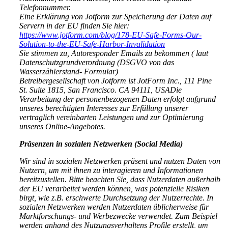
Telefonnummer.
Eine Erklärung von Jotform zur Speicherung der Daten auf
Servern in der EU finden Sie hier:
https://www.jotform.com/blog/178-EU-Safe-Forms-Our-
Solution-to-the-EU-Safe-Harbor-Invalidation
Sie stimmen zu, Autoresponder Emails zu bekommen ( laut
Datenschutzgrundverordnung (DSGVO von das
Wasserzählerstand- Formular)
Betreibergesellschaft von Jotform ist JotForm Inc., 111 Pine
St. Suite 1815, San Francisco. CA 94111, USADie
Verarbeitung der personenbezogenen Daten erfolgt aufgrund
unseres berechtigten Interesses zur Erfüllung unserer
vertraglich vereinbarten Leistungen und zur Optimierung
unseres Online-Angebotes.
Präsenzen in sozialen Netzwerken (Social Media)
Wir sind in sozialen Netzwerken präsent und nutzen Daten von
Nutzern, um mit ihnen zu interagieren und Informationen
bereitzustellen. Bitte beachten Sie, dass Nutzerdaten außerhalb
der EU verarbeitet werden können, was potenzielle Risiken
birgt, wie z.B. erschwerte Durchsetzung der Nutzerrechte. In
sozialen Netzwerken werden Nutzerdaten üblicherweise für
Marktforschungs- und Werbezwecke verwendet. Zum Beispiel
werden anhand des Nutzungsverhaltens Profile erstellt, um