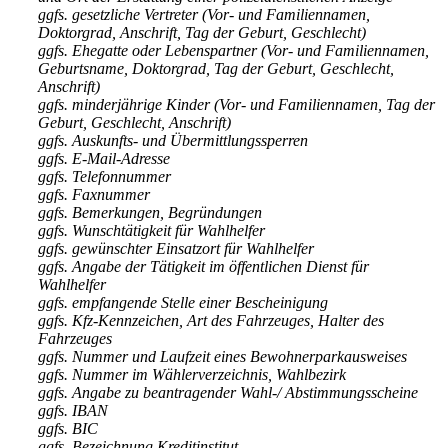
ggfs. gesetzliche Vertreter (Vor- und Familiennamen,
Doktorgrad, Anschrift, Tag der Geburt, Geschlecht)
ggfs. Ehegatte oder Lebenspartner (Vor- und Familiennamen,
Geburtsname, Doktorgrad, Tag der Geburt, Geschlecht,
Anschrift)
ggfs. minderjährige Kinder (Vor- und Familiennamen, Tag der
Geburt, Geschlecht, Anschrift)
ggfs. Auskunfts- und Übermittlungssperren
ggfs. E-Mail-Adresse
ggfs. Telefonnummer
ggfs. Faxnummer
ggfs. Bemerkungen, Begründungen
ggfs. Wunschtätigkeit für Wahlhelfer
ggfs. gewünschter Einsatzort für Wahlhelfer
ggfs. Angabe der Tätigkeit im öffentlichen Dienst für
Wahlhelfer
ggfs. empfangende Stelle einer Bescheinigung
ggfs. Kfz-Kennzeichen, Art des Fahrzeuges, Halter des
Fahrzeuges
ggfs. Nummer und Laufzeit eines Bewohnerparkausweises
ggfs. Nummer im Wählerverzeichnis, Wahlbezirk
ggfs. Angabe zu beantragender Wahl-/ Abstimmungsscheine
ggfs. IBAN
ggfs. BIC
ggfs. Bezeichnung Kreditinstitut