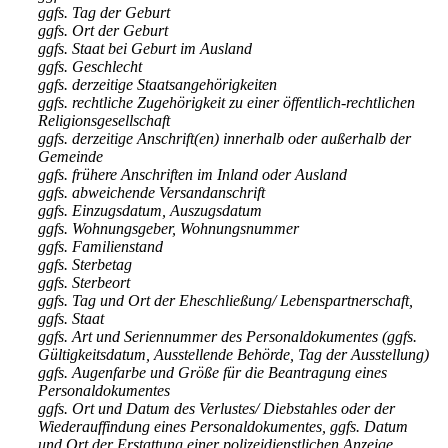
ggfs. Tag der Geburt
ggfs. Ort der Geburt
ggfs. Staat bei Geburt im Ausland
ggfs. Geschlecht
ggfs. derzeitige Staatsangehörigkeiten
ggfs. rechtliche Zugehörigkeit zu einer öffentlich-rechtlichen
Religionsgesellschaft
ggfs. derzeitige Anschrift(en) innerhalb oder außerhalb der
Gemeinde
ggfs. frühere Anschriften im Inland oder Ausland
ggfs. abweichende Versandanschrift
ggfs. Einzugsdatum, Auszugsdatum
ggfs. Wohnungsgeber, Wohnungsnummer
ggfs. Familienstand
ggfs. Sterbetag
ggfs. Sterbeort
ggfs. Tag und Ort der Eheschließung/ Lebenspartnerschaft,
ggfs. Staat
ggfs. Art und Seriennummer des Personaldokumentes (ggfs.
Gültigkeitsdatum, Ausstellende Behörde, Tag der Ausstellung)
ggfs. Augenfarbe und Größe für die Beantragung eines
Personaldokumentes
ggfs. Ort und Datum des Verlustes/ Diebstahles oder der
Wiederauffindung eines Personaldokumentes, ggfs. Datum
und Ort der Erstattung einer polizeidienstlichen Anzeige