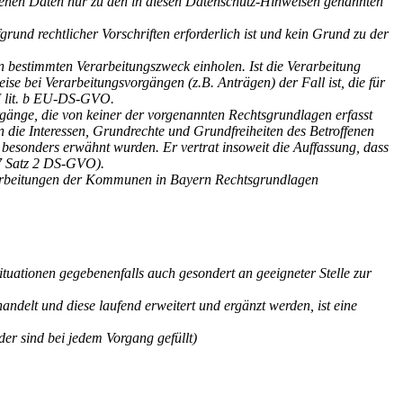
ogenen Daten nur zu den in diesen Datenschutz-Hinweisen genannten
nd rechtlicher Vorschriften erforderlich ist und kein Grund zu der
n bestimmten Verarbeitungszweck einholen. Ist die Verarbeitung
eise bei Verarbeitungsvorgängen (z.B. Anträgen) der Fall ist, die für
 I lit. b EU-DS-GVO.
rgänge, die von keiner der vorgenannten Rechtsgrundlagen erfasst
rn die Interessen, Grundrechte und Grundfreiheiten des Betroffenen
 besonders erwähnt wurden. Er vertrat insoweit die Auffassung, dass
47 Satz 2 DS-GVO).
rarbeitungen der Kommunen in Bayern Rechtsgrundlagen
ituationen gegebenenfalls auch gesondert an geeigneter Stelle zur
delt und diese laufend erweitert und ergänzt werden, ist eine
er sind bei jedem Vorgang gefüllt)