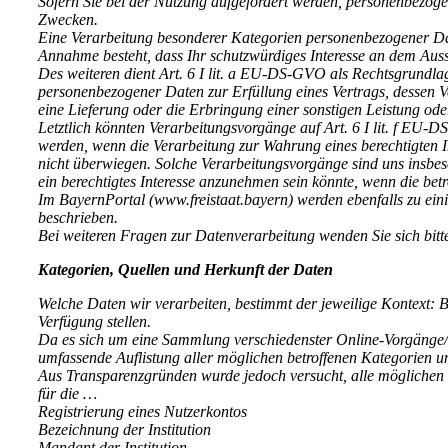
Sofern Sie bei der Nutzung aufgefordert werden, personenbezog
Zwecken.
Eine Verarbeitung besonderer Kategorien personenbezogener Date
Annahme besteht, dass Ihr schutzwürdiges Interesse an dem Aus
Des weiteren dient Art. 6 I lit. a EU-DS-GVO als Rechtsgrundlag
personenbezogener Daten zur Erfüllung eines Vertrags, dessen Vert
eine Lieferung oder die Erbringung einer sonstigen Leistung ode
Letztlich könnten Verarbeitungsvorgänge auf Art. 6 I lit. f EU
werden, wenn die Verarbeitung zur Wahrung eines berechtigten Int
nicht überwiegen. Solche Verarbeitungsvorgänge sind uns insbes
ein berechtigtes Interesse anzunehmen sein könnte, wenn die b
Im BayernPortal (www.freistaat.bayern) werden ebenfalls zu e
beschrieben.
Bei weiteren Fragen zur Datenverarbeitung wenden Sie sich bitt
Kategorien, Quellen und Herkunft der Daten
Welche Daten wir verarbeiten, bestimmt der jeweilige Kontext: B
Verfügung stellen.
Da es sich um eine Sammlung verschiedenster Online-Vorgänge/ A
umfassende Auflistung aller möglichen betroffenen Kategorien u
Aus Transparenzgründen wurde jedoch versucht, alle möglichen un
für die …
Registrierung eines Nutzerkontos
Bezeichnung der Institution
Mandant der Institution