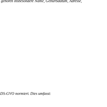
zu gehören insbesondere Name, Geburtsdatum, Adresse,
EU-DS-GVO normiert. Dies umfasst: