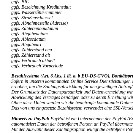
ggfs. BIC
ggfs. Bezeichnung Kreditinstitut
ggfs. Wasserzählernummer
ggfs. Straßenschlüssel
ggfs. Abnahmestelle (Adresse)
ggfs. Zählereinbaudatum
ggfs. Abgabedatum
ggfs. Ablesedatum
ggfs. Abgabeart
ggfs. Zählerstand neu
ggfs. Zählerstand alt
ggfs. Verbrauch aktuell
ggfs. Verbrauch Vorperiode
Bezahlsysteme (Art. 6 Abs. 1 lit. a, b EU-DS-GVO), Bonitätspr
Sofern in unseren kommunalen Online Service Dienstleistungen d
erhoben, um die Zahlungsabwicklung für den jeweiligen Antrag/ 
Der Grundsatz der Datensparsamkeit und Datenvermeidung wird
Abwicklung des Vertrages benötigen oder zu deren Erhebung wir g
Ohne diese Daten werden wir die beantragte kommunale Online S
Das von uns eingesetzte Bezahlsystem verwendet eine SSL-Versc
Hinweis zu PayPal:
PayPal ist ein Unternehmen der PayPal (Eur
automatisiert Daten der betroffenen Person an PayPal übermittel
Mit der Auswahl dieser Zahlungsoption willigt die betroffene P