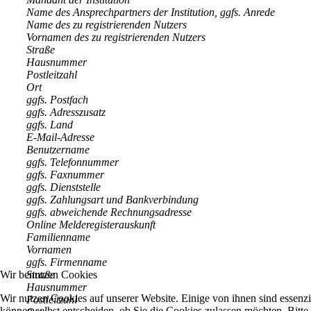
Name des Ansprechpartners der Institution, ggfs. Anrede
Name des zu registrierenden Nutzers
Vornamen des zu registrierenden Nutzers
Straße
Hausnummer
Postleitzahl
Ort
ggfs. Postfach
ggfs. Adresszusatz
ggfs. Land
E-Mail-Adresse
Benutzername
ggfs. Telefonnummer
ggfs. Faxnummer
ggfs. Dienststelle
ggfs. Zahlungsart und Bankverbindung
ggfs. abweichende Rechnungsadresse
Online Melderegisterauskunft
Familienname
Vornamen
ggfs. Firmenname
Straße
Wir benutzen Cookies
Hausnummer
Wir nutzen Cookies auf unserer Website. Einige von ihnen sind essenzi
Postleitzahl
können selbst entscheiden, ob Sie die Cookies zulassen möchten. Bitte