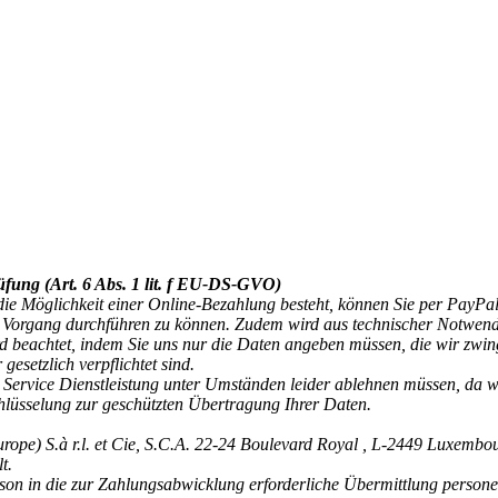
üfung (Art. 6 Abs. 1 lit. f EU-DS-GVO)
ie Möglichkeit einer Online-Bezahlung besteht, können Sie per PayPal
Vorgang durchführen zu können. Zudem wird aus technischer Notwendigk
 beachtet, indem Sie uns nur die Daten angeben müssen, die wir zwi
esetzlich verpflichtet sind.
ervice Dienstleistung unter Umständen leider ablehnen müssen, da wi
hlüsselung zur geschützten Übertragung Ihrer Daten.
ope) S.à r.l. et Cie, S.C.A. 22-24 Boulevard Royal , L-2449 Luxemb
t.
erson in die zur Zahlungsabwicklung erforderliche Übermittlung person