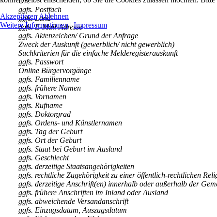
Ort
ggfs. Postfach
Akzeptieren
Ablehnen
ggfs. Land
Weitere Informationen
|
Impressum
ggfs. E-Mail-Adresse
ggfs. Aktenzeichen/ Grund der Anfrage
Zweck der Auskunft (gewerblich/ nicht gewerblich)
Suchkriterien für die einfache Melderegisterauskunft
ggfs. Passwort
Online Bürgervorgänge
ggfs. Familienname
ggfs. frühere Namen
ggfs. Vornamen
ggfs. Rufname
ggfs. Doktorgrad
ggfs. Ordens- und Künstlernamen
ggfs. Tag der Geburt
ggfs. Ort der Geburt
ggfs. Staat bei Geburt im Ausland
ggfs. Geschlecht
ggfs. derzeitige Staatsangehörigkeiten
ggfs. rechtliche Zugehörigkeit zu einer öffentlich-rechtlichen Reli
ggfs. derzeitige Anschrift(en) innerhalb oder außerhalb der Gem
ggfs. frühere Anschriften im Inland oder Ausland
ggfs. abweichende Versandanschrift
ggfs. Einzugsdatum, Auszugsdatum