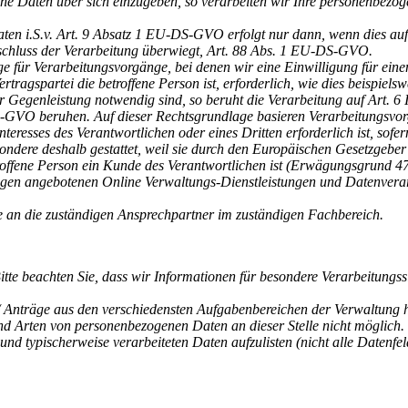
ene Daten über sich einzugeben, so verarbeiten wir Ihre personenbez
n i.S.v. Art. 9 Absatz 1 EU-DS-GVO erfolgt nur dann, wenn dies aufgru
schluss der Verarbeitung überwiegt, Art. 88 Abs. 1 EU-DS-GVO.
e für Verarbeitungsvorgänge, bei denen wir eine Einwilligung für eine
ragspartei die betroffene Person ist, erforderlich, wie dies beispielsw
r Gegenleistung notwendig sind, so beruht die Verarbeitung auf Art. 6
-DS-GVO beruhen. Auf dieser Rechtsgrundlage basieren Verarbeitungsvo
eresses des Verantwortlichen oder eines Dritten erforderlich ist, sofe
ondere deshalb gestattet, weil sie durch den Europäischen Gesetzgeber
etroffene Person ein Kunde des Verantwortlichen ist (Erwägungsgrund 
inigen angebotenen Online Verwaltungs-Dienstleistungen und Datenve
e an die zuständigen Ansprechpartner im zuständigen Fachbereich.
itte beachten Sie, dass wir Informationen für besondere Verarbeitungss
nträge aus den verschiedensten Aufgabenbereichen der Verwaltung han
nd Arten von personenbezogenen Daten an dieser Stelle nicht möglich.
d typischerweise verarbeiteten Daten aufzulisten (nicht alle Datenfeld