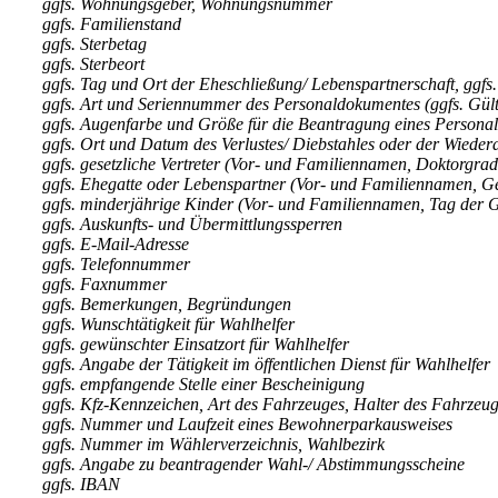
ggfs. Wohnungsgeber, Wohnungsnummer
ggfs. Familienstand
ggfs. Sterbetag
ggfs. Sterbeort
ggfs. Tag und Ort der Eheschließung/ Lebenspartnerschaft, ggfs.
ggfs. Art und Seriennummer des Personaldokumentes (ggfs. Gült
ggfs. Augenfarbe und Größe für die Beantragung eines Persona
ggfs. Ort und Datum des Verlustes/ Diebstahles oder der Wieder
ggfs. gesetzliche Vertreter (Vor- und Familiennamen, Doktorgrad
ggfs. Ehegatte oder Lebenspartner (Vor- und Familiennamen, Ge
ggfs. minderjährige Kinder (Vor- und Familiennamen, Tag der Ge
ggfs. Auskunfts- und Übermittlungssperren
ggfs. E-Mail-Adresse
ggfs. Telefonnummer
ggfs. Faxnummer
ggfs. Bemerkungen, Begründungen
ggfs. Wunschtätigkeit für Wahlhelfer
ggfs. gewünschter Einsatzort für Wahlhelfer
ggfs. Angabe der Tätigkeit im öffentlichen Dienst für Wahlhelfer
ggfs. empfangende Stelle einer Bescheinigung
ggfs. Kfz-Kennzeichen, Art des Fahrzeuges, Halter des Fahrzeu
ggfs. Nummer und Laufzeit eines Bewohnerparkausweises
ggfs. Nummer im Wählerverzeichnis, Wahlbezirk
ggfs. Angabe zu beantragender Wahl-/ Abstimmungsscheine
ggfs. IBAN