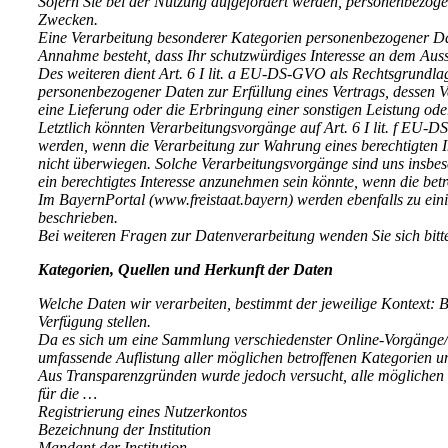
Sofern Sie bei der Nutzung aufgefordert werden, personenbezog
Zwecken.
Eine Verarbeitung besonderer Kategorien personenbezogener Date
Annahme besteht, dass Ihr schutzwürdiges Interesse an dem Aus
Des weiteren dient Art. 6 I lit. a EU-DS-GVO als Rechtsgrundlag
personenbezogener Daten zur Erfüllung eines Vertrags, dessen Vert
eine Lieferung oder die Erbringung einer sonstigen Leistung ode
Letztlich könnten Verarbeitungsvorgänge auf Art. 6 I lit. f EU
werden, wenn die Verarbeitung zur Wahrung eines berechtigten Int
nicht überwiegen. Solche Verarbeitungsvorgänge sind uns insbes
ein berechtigtes Interesse anzunehmen sein könnte, wenn die b
Im BayernPortal (www.freistaat.bayern) werden ebenfalls zu e
beschrieben.
Bei weiteren Fragen zur Datenverarbeitung wenden Sie sich bitt
Kategorien, Quellen und Herkunft der Daten
Welche Daten wir verarbeiten, bestimmt der jeweilige Kontext: B
Verfügung stellen.
Da es sich um eine Sammlung verschiedenster Online-Vorgänge/ A
umfassende Auflistung aller möglichen betroffenen Kategorien u
Aus Transparenzgründen wurde jedoch versucht, alle möglichen un
für die …
Registrierung eines Nutzerkontos
Bezeichnung der Institution
Mandant der Institution