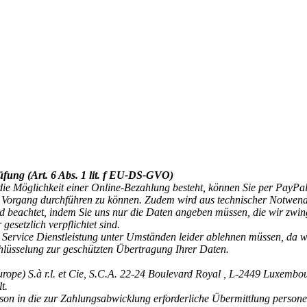
üfung (Art. 6 Abs. 1 lit. f EU-DS-GVO)
ie Möglichkeit einer Online-Bezahlung besteht, können Sie per PayPal
Vorgang durchführen zu können. Zudem wird aus technischer Notwendigk
 beachtet, indem Sie uns nur die Daten angeben müssen, die wir zwi
esetzlich verpflichtet sind.
ervice Dienstleistung unter Umständen leider ablehnen müssen, da wi
hlüsselung zur geschützten Übertragung Ihrer Daten.
ope) S.à r.l. et Cie, S.C.A. 22-24 Boulevard Royal , L-2449 Luxemb
t.
erson in die zur Zahlungsabwicklung erforderliche Übermittlung person