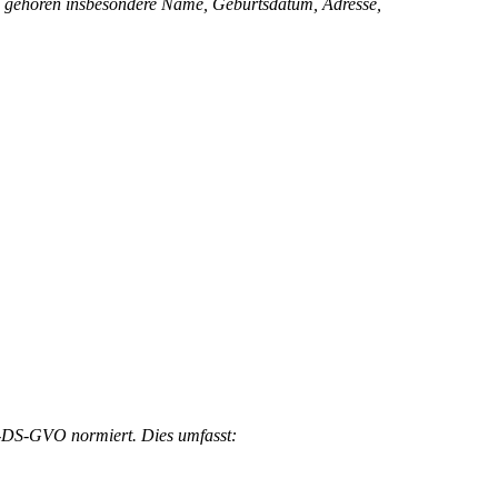
zu gehören insbesondere Name, Geburtsdatum, Adresse,
EU-DS-GVO normiert. Dies umfasst: