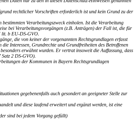
ogenen Daten nur zu den in diesen Datenschutz-Hinweisen genannten
nd rechtlicher Vorschriften erforderlich ist und kein Grund zu der
n bestimmten Verarbeitungszweck einholen. Ist die Verarbeitung
eise bei Verarbeitungsvorgängen (z.B. Anträgen) der Fall ist, die für
 I lit. b EU-DS-GVO.
rgänge, die von keiner der vorgenannten Rechtsgrundlagen erfasst
rn die Interessen, Grundrechte und Grundfreiheiten des Betroffenen
 besonders erwähnt wurden. Er vertrat insoweit die Auffassung, dass
47 Satz 2 DS-GVO).
rarbeitungen der Kommunen in Bayern Rechtsgrundlagen
ituationen gegebenenfalls auch gesondert an geeigneter Stelle zur
delt und diese laufend erweitert und ergänzt werden, ist eine
er sind bei jedem Vorgang gefüllt)