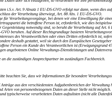
ene Daten über sich einzugeben, so verarbeiten wir Ihre personenbez
n i.S.v. Art. 9 Absatz 1 EU-DS-GVO erfolgt nur dann, wenn dies aufgru
schluss der Verarbeitung überwiegt, Art. 88 Abs. 1 EU-DS-GVO.
e für Verarbeitungsvorgänge, bei denen wir eine Einwilligung für eine
ragspartei die betroffene Person ist, erforderlich, wie dies beispielsw
r Gegenleistung notwendig sind, so beruht die Verarbeitung auf Art. 6
-DS-GVO beruhen. Auf dieser Rechtsgrundlage basieren Verarbeitungsvo
eresses des Verantwortlichen oder eines Dritten erforderlich ist, sofe
ondere deshalb gestattet, weil sie durch den Europäischen Gesetzgeber
etroffene Person ein Kunde des Verantwortlichen ist (Erwägungsgrund 
inigen angebotenen Online Verwaltungs-Dienstleistungen und Datenve
e an die zuständigen Ansprechpartner im zuständigen Fachbereich.
itte beachten Sie, dass wir Informationen für besondere Verarbeitungss
nträge aus den verschiedensten Aufgabenbereichen der Verwaltung han
nd Arten von personenbezogenen Daten an dieser Stelle nicht möglich.
d typischerweise verarbeiteten Daten aufzulisten (nicht alle Datenfeld