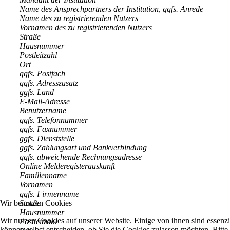
Name des Ansprechpartners der Institution, ggfs. Anrede
Name des zu registrierenden Nutzers
Vornamen des zu registrierenden Nutzers
Straße
Hausnummer
Postleitzahl
Ort
ggfs. Postfach
ggfs. Adresszusatz
ggfs. Land
E-Mail-Adresse
Benutzername
ggfs. Telefonnummer
ggfs. Faxnummer
ggfs. Dienststelle
ggfs. Zahlungsart und Bankverbindung
ggfs. abweichende Rechnungsadresse
Online Melderegisterauskunft
Familienname
Vornamen
ggfs. Firmenname
Straße
Wir benutzen Cookies
Hausnummer
Wir nutzen Cookies auf unserer Website. Einige von ihnen sind essenzi
Postleitzahl
können selbst entscheiden, ob Sie die Cookies zulassen möchten. Bitte