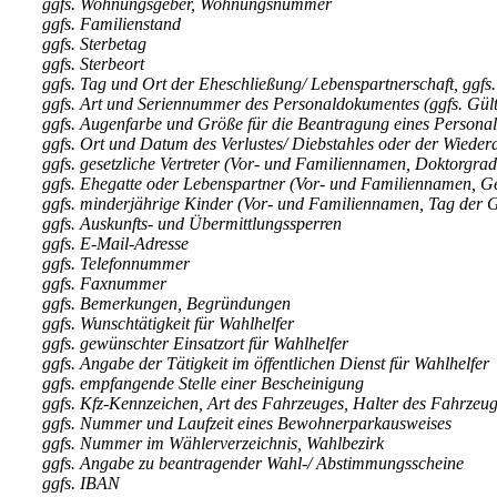
ggfs. Wohnungsgeber, Wohnungsnummer
ggfs. Familienstand
ggfs. Sterbetag
ggfs. Sterbeort
ggfs. Tag und Ort der Eheschließung/ Lebenspartnerschaft, ggfs.
ggfs. Art und Seriennummer des Personaldokumentes (ggfs. Gült
ggfs. Augenfarbe und Größe für die Beantragung eines Persona
ggfs. Ort und Datum des Verlustes/ Diebstahles oder der Wieder
ggfs. gesetzliche Vertreter (Vor- und Familiennamen, Doktorgrad
ggfs. Ehegatte oder Lebenspartner (Vor- und Familiennamen, Ge
ggfs. minderjährige Kinder (Vor- und Familiennamen, Tag der Ge
ggfs. Auskunfts- und Übermittlungssperren
ggfs. E-Mail-Adresse
ggfs. Telefonnummer
ggfs. Faxnummer
ggfs. Bemerkungen, Begründungen
ggfs. Wunschtätigkeit für Wahlhelfer
ggfs. gewünschter Einsatzort für Wahlhelfer
ggfs. Angabe der Tätigkeit im öffentlichen Dienst für Wahlhelfer
ggfs. empfangende Stelle einer Bescheinigung
ggfs. Kfz-Kennzeichen, Art des Fahrzeuges, Halter des Fahrzeu
ggfs. Nummer und Laufzeit eines Bewohnerparkausweises
ggfs. Nummer im Wählerverzeichnis, Wahlbezirk
ggfs. Angabe zu beantragender Wahl-/ Abstimmungsscheine
ggfs. IBAN