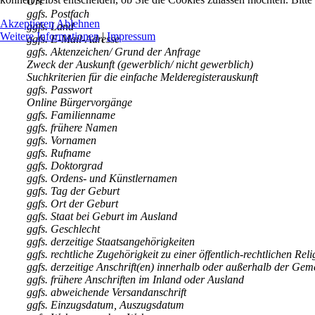
Ort
ggfs. Postfach
Akzeptieren
Ablehnen
ggfs. Land
Weitere Informationen
|
Impressum
ggfs. E-Mail-Adresse
ggfs. Aktenzeichen/ Grund der Anfrage
Zweck der Auskunft (gewerblich/ nicht gewerblich)
Suchkriterien für die einfache Melderegisterauskunft
ggfs. Passwort
Online Bürgervorgänge
ggfs. Familienname
ggfs. frühere Namen
ggfs. Vornamen
ggfs. Rufname
ggfs. Doktorgrad
ggfs. Ordens- und Künstlernamen
ggfs. Tag der Geburt
ggfs. Ort der Geburt
ggfs. Staat bei Geburt im Ausland
ggfs. Geschlecht
ggfs. derzeitige Staatsangehörigkeiten
ggfs. rechtliche Zugehörigkeit zu einer öffentlich-rechtlichen Reli
ggfs. derzeitige Anschrift(en) innerhalb oder außerhalb der Gem
ggfs. frühere Anschriften im Inland oder Ausland
ggfs. abweichende Versandanschrift
ggfs. Einzugsdatum, Auszugsdatum