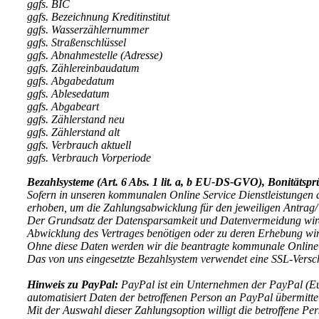
ggfs. BIC
ggfs. Bezeichnung Kreditinstitut
ggfs. Wasserzählernummer
ggfs. Straßenschlüssel
ggfs. Abnahmestelle (Adresse)
ggfs. Zählereinbaudatum
ggfs. Abgabedatum
ggfs. Ablesedatum
ggfs. Abgabeart
ggfs. Zählerstand neu
ggfs. Zählerstand alt
ggfs. Verbrauch aktuell
ggfs. Verbrauch Vorperiode
Bezahlsysteme (Art. 6 Abs. 1 lit. a, b EU-DS-GVO), Bonitätspr
Sofern in unseren kommunalen Online Service Dienstleistungen d
erhoben, um die Zahlungsabwicklung für den jeweiligen Antrag/ 
Der Grundsatz der Datensparsamkeit und Datenvermeidung wird
Abwicklung des Vertrages benötigen oder zu deren Erhebung wir g
Ohne diese Daten werden wir die beantragte kommunale Online S
Das von uns eingesetzte Bezahlsystem verwendet eine SSL-Versc
Hinweis zu PayPal:
PayPal ist ein Unternehmen der PayPal (Eur
automatisiert Daten der betroffenen Person an PayPal übermittel
Mit der Auswahl dieser Zahlungsoption willigt die betroffene P